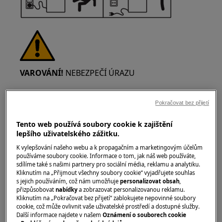
VAROVÁNÍ!
NEBEZPEČÍ ÚRAZU
Pokračovat bez přijetí
Tento web používá soubory cookie k zajištění
lepšího uživatelského zážitku.
Vždy buďte opatrní při přemísťování spotřebičů.
K vylepšování našeho webu a k propagačním a marketingovým účelům
U těžkých spotřebičů je nejbezpečnější, když je
používáme soubory cookie. Informace o tom, jak náš web používáte,
přemístí dvě osoby. Vždy používejte ochranné
sdílíme také s našimi partnery pro sociální média, reklamu a analytiku.
Kliknutím na „Přijmout všechny soubory cookie“ vyjadřujete souhlas
rukavice a bezpečnostní obuv. Ochranné
s jejich používáním, což nám umožňuje
personalizovat obsah
,
rukavice noste stále, abyste se ochránili před
přizpůsobovat
nabídky
a zobrazovat personalizovanou reklamu.
řeznými ranami od ostrých hran.
Kliknutím na „Pokračovat bez přijetí“ zablokujete nepovinné soubory
cookie, což může ovlivnit vaše uživatelské prostředí a dostupné služby.
Další informace najdete v našem
Oznámení o souborech cookie