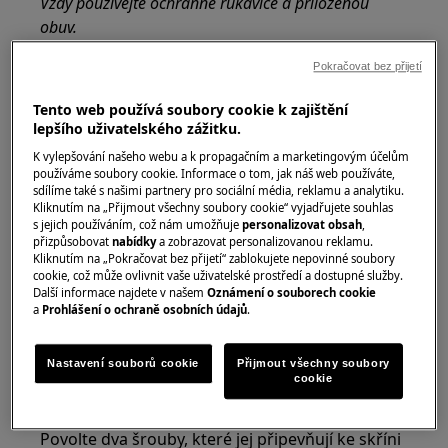
Vždy používejte ochranné rukavice a přiloženou
obuv.
Vezměte prosím na vědomí, že neopravitelná nebo
Pokračovat bez přijetí
neodborná oprava může mít bezpečnostní důsledky,
Tento web používá soubory cookie k zajištění
pokud nebude provedena správně
lepšího uživatelského zážitku.
Jak demontovat a sestavit dveře a závěs dveří
K vylepšování našeho webu a k propagačním a marketingovým účelům
používáme soubory cookie. Informace o tom, jak náš web používáte,
sdílíme také s našimi partnery pro sociální média, reklamu a analytiku.
1. ZÁVĚS DVEŘÍ ZABEZPEČENÝ VE SKŘÍNĚ
Kliknutím na „Přijmout všechny soubory cookie“ vyjadřujete souhlas
ŠROUBY
s jejich používáním, což nám umožňuje
personalizovat obsah
,
přizpůsobovat
nabídky
a zobrazovat personalizovanou reklamu.
Kliknutím na „Pokračovat bez přijetí“ zablokujete nepovinné soubory
cookie, což může ovlivnit vaše uživatelské prostředí a dostupné služby.
Další informace najdete v našem
Oznámení o souborech cookie
a
Prohlášení o ochraně osobních údajů
.
Nastavení souborů cookie
Přijmout všechny soubory
cookie
Povolte dva šrouby, které jej připevňují ke skříni