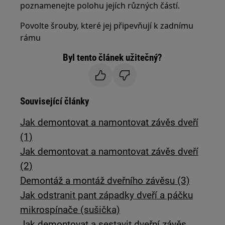
poznamenejte polohu jejích různých částí.
Povolte šrouby, které jej připevňují k zadnímu
rámu
Byl tento článek užitečný?
Související články
Jak demontovat a namontovat závěs dveří
(1)
Jak demontovat a namontovat závěs dveří
(2)
Demontáž a montáž dveřního závěsu (3)
Jak odstranit pant západky dveří a páčku
mikrospínače (sušička)
Jak demontovat a sestavit dveřní závěs