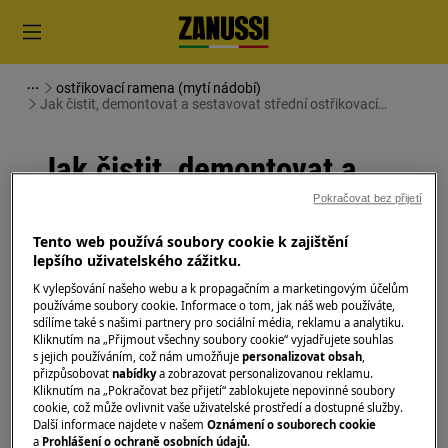
ostřikovací ramena (mytí nádobí)
Jak čistit, demontovat a sestavovat střední ostřikovací
rameno vaší myčky
Jak čistit, demontovat a
sestavovat střední
Pokračovat bez přijetí
ostřikovací rameno vaší
Tento web používá soubory cookie k zajištění
lepšího uživatelského zážitku.
myčky
K vylepšování našeho webu a k propagačním a marketingovým účelům
používáme soubory cookie. Informace o tom, jak náš web používáte,
sdílíme také s našimi partnery pro sociální média, reklamu a analytiku.
Řešení
Kliknutím na „Přijmout všechny soubory cookie“ vyjadřujete souhlas
s jejich používáním, což nám umožňuje
personalizovat obsah
,
Před jakoukoli údržbou vypněte spotřebič a
přizpůsobovat
nabídky
a zobrazovat personalizovanou reklamu.
Kliknutím na „Pokračovat bez přijetí“ zablokujete nepovinné soubory
vytáhněte zástrčku ze
zásuvky.
cookie, což může ovlivnit vaše uživatelské prostředí a dostupné služby.
Další informace najdete v našem
Oznámení o souborech cookie
Při přemisťování spotřebičů buďte vždy opatrní, u
a
Prohlášení o ochraně osobních údajů
.