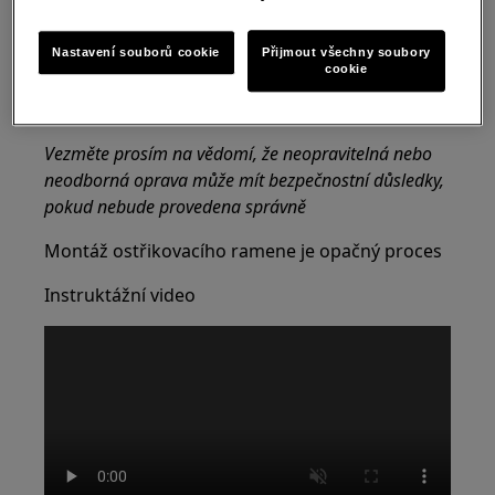
těžkých spotřebičů je nutné jej přemisťovat dvěma
osobami.
Nastavení souborů cookie
Přijmout všechny soubory
cookie
Vždy používejte ochranné rukavice a přiloženou
obuv.
Vezměte prosím na vědomí, že neopravitelná nebo
neodborná oprava může mít bezpečnostní důsledky,
pokud nebude provedena správně
Montáž ostřikovacího ramene je opačný proces
Instruktážní video