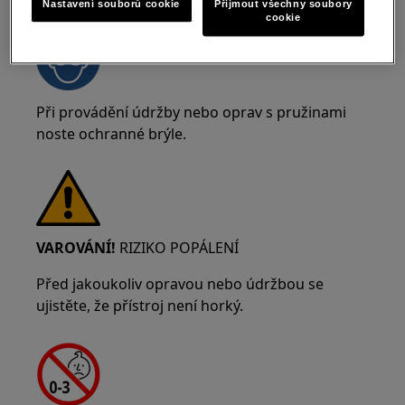
Nastavení souborů cookie
Přijmout všechny soubory
cookie
Při provádění údržby nebo oprav s pružinami
noste ochranné brýle.
VAROVÁNÍ!
RIZIKO POPÁLENÍ
Před jakoukoliv opravou nebo údržbou se
ujistěte, že přístroj není horký.