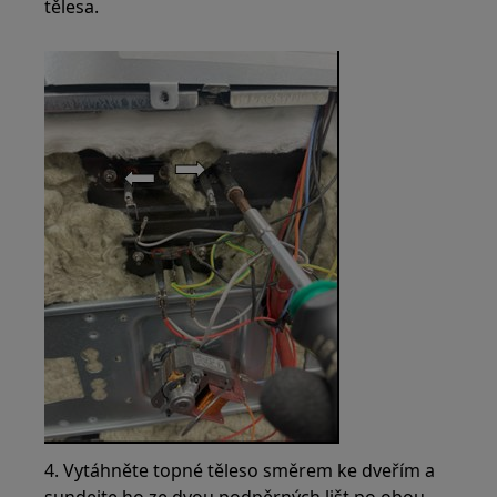
tělesa.
4. Vytáhněte topné těleso směrem ke dveřím a
sundejte ho ze dvou podpěrných lišt po obou