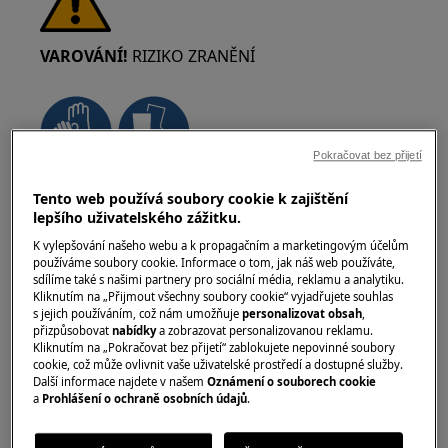
VAROVÁNÍ!
RIZIKO ZRANĚNÍ
Pokračovat bez přijetí
Vždy buďte opatrní při přemísťování spotřebičů.
Tento web používá soubory cookie k zajištění
U těžkých spotřebičů je nejbezpečnější, když je
lepšího uživatelského zážitku.
přemísťují dvě osoby. Vždy používejte ochranné
K vylepšování našeho webu a k propagačním a marketingovým účelům
rukavice a bezpečnostní obuv. Ochranné
používáme soubory cookie. Informace o tom, jak náš web používáte,
sdílíme také s našimi partnery pro sociální média, reklamu a analytiku.
rukavice noste stále, abyste se ochránili před
Kliknutím na „Přijmout všechny soubory cookie“ vyjadřujete souhlas
řeznými ranami od ostrých hran.
s jejich používáním, což nám umožňuje
personalizovat obsah
,
přizpůsobovat
nabídky
a zobrazovat personalizovanou reklamu.
Kliknutím na „Pokračovat bez přijetí“ zablokujete nepovinné soubory
cookie, což může ovlivnit vaše uživatelské prostředí a dostupné služby.
Další informace najdete v našem
Oznámení o souborech cookie
a
Prohlášení o ochraně osobních údajů
.
VAROVÁNÍ!
RIZIKO PORANĚNÍ OČÍ