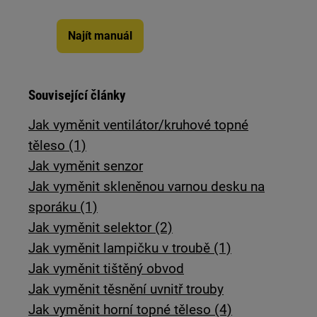
Najít manuál
Související články
Jak vyměnit ventilátor/kruhové topné
těleso (1)
Jak vyměnit senzor
Jak vyměnit skleněnou varnou desku na
sporáku (1)
Jak vyměnit selektor (2)
Jak vyměnit lampičku v troubě (1)
Jak vyměnit tištěný obvod
Jak vyměnit těsnění uvnitř trouby
Jak vyměnit horní topné těleso (4)