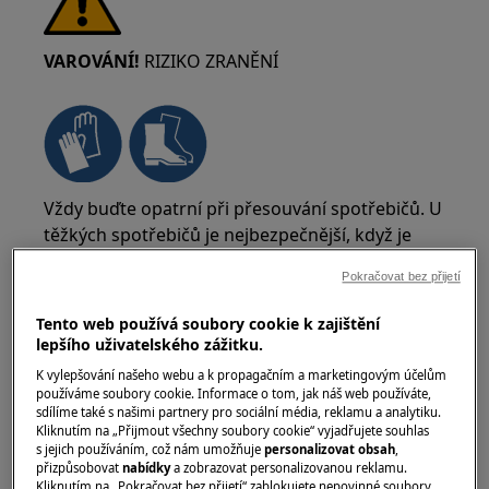
VAROVÁNÍ!
RIZIKO ZRANĚNÍ
Vždy buďte opatrní při přesouvání spotřebičů. U
těžkých spotřebičů je nejbezpečnější, když je
přesunou dvě osoby. Vždy používejte ochranné
Pokračovat bez přijetí
rukavice a bezpečnostní obuv. Ochranné
rukavice noste stále, abyste se ochránili před
Tento web používá soubory cookie k zajištění
řeznými ranami od ostrých hran.
lepšího uživatelského zážitku.
K vylepšování našeho webu a k propagačním a marketingovým účelům
používáme soubory cookie. Informace o tom, jak náš web používáte,
sdílíme také s našimi partnery pro sociální média, reklamu a analytiku.
Kliknutím na „Přijmout všechny soubory cookie“ vyjadřujete souhlas
s jejich používáním, což nám umožňuje
personalizovat obsah
,
přizpůsobovat
nabídky
a zobrazovat personalizovanou reklamu.
VAROVÁNÍ!
RIZIKO PORANĚNÍ OČÍ
Kliknutím na „Pokračovat bez přijetí“ zablokujete nepovinné soubory