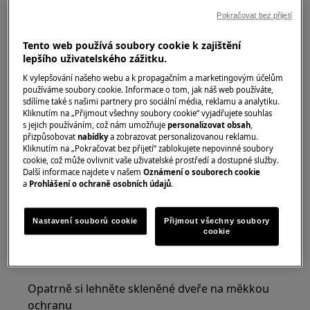
Vezměte prosím na vědomí, že neopravitelná nebo
Pokračovat bez přijetí
neodborná oprava může mít bezpečnostní důsledky,
pokud nebude provedena správně
Tento web používá soubory cookie k zajištění
lepšího uživatelského zážitku.
Jak vyměnit závěsy
K vylepšování našeho webu a k propagačním a marketingovým účelům
používáme soubory cookie. Informace o tom, jak náš web používáte,
NÁSTROJE:
sdílíme také s našimi partnery pro sociální média, reklamu a analytiku.
Kliknutím na „Přijmout všechny soubory cookie“ vyjadřujete souhlas
Šroubovák s křížovou hlavou 6 × 300
s jejich používáním, což nám umožňuje
personalizovat obsah
,
přizpůsobovat
nabídky
a zobrazovat personalizovanou reklamu.
Kliknutím na „Pokračovat bez přijetí“ zablokujete nepovinné soubory
cookie, což může ovlivnit vaše uživatelské prostředí a dostupné služby.
Další informace najdete v našem
Oznámení o souborech cookie
a
Prohlášení o ochraně osobních údajů
.
Nastavení souborů cookie
Přijmout všechny soubory
cookie
Krok 1
Opatrně si lehněte skleněné dveře na měkkou
ochranu