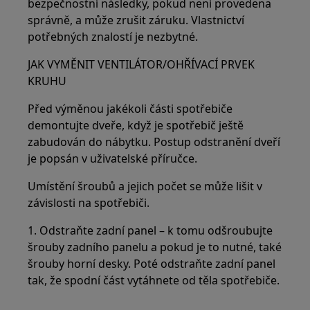
bezpečnostní následky, pokud není provedena
správně, a může zrušit záruku. Vlastnictví
potřebných znalostí je nezbytné.
JAK VYMĚNIT VENTILÁTOR/OHŘÍVACÍ PRVEK
KRUHU
Před výměnou jakékoli části spotřebiče
demontujte dveře, když je spotřebič ještě
zabudován do nábytku. Postup odstranění dveří
je popsán v uživatelské příručce.
Umístění šroubů a jejich počet se může lišit v
závislosti na spotřebiči.
1. Odstraňte zadní panel – k tomu odšroubujte
šrouby zadního panelu a pokud je to nutné, také
šrouby horní desky. Poté odstraňte zadní panel
tak, že spodní část vytáhnete od těla spotřebiče.