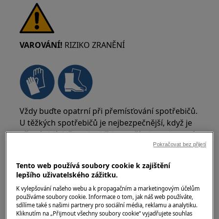
VAROVÁNÍ!
RIZIKO ZRANĚNÍ
Vždy buďte opatrní při přemísťování spotřebičů.
U těžkých spotřebičů je nejbezpečnější, když je
přemísťují dvě osoby. Vždy používejte ochranné
rukavice a bezpečnostní obuv. Ochranné
Pokračovat bez přijetí
rukavice noste stále, abyste se ochránili před
Tento web používá soubory cookie k zajištění
řeznými ranami od ostrých hran.
lepšího uživatelského zážitku.
K vylepšování našeho webu a k propagačním a marketingovým účelům
používáme soubory cookie. Informace o tom, jak náš web používáte,
sdílíme také s našimi partnery pro sociální média, reklamu a analytiku.
Kliknutím na „Přijmout všechny soubory cookie“ vyjadřujete souhlas