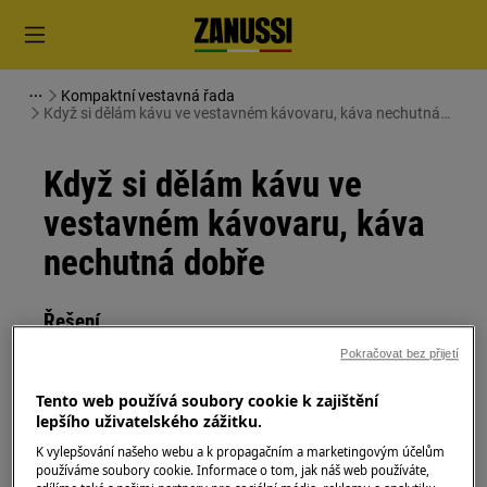
Kompaktní vestavná řada
Když si dělám kávu ve vestavném kávovaru, káva nechutná
dobře
Když si dělám kávu ve
vestavném kávovaru, káva
nechutná dobře
Řešení
Pokračovat bez přijetí
Problém
Tento web používá soubory cookie k zajištění
Když si dělám kávu ve vestavném
lepšího uživatelského zážitku.
kávovaru, káva nechutná dobře
K vylepšování našeho webu a k propagačním a marketingovým účelům
Platí pro
používáme soubory cookie. Informace o tom, jak náš web používáte,