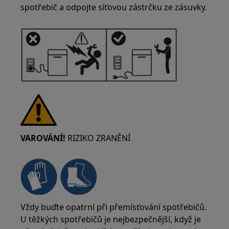
spotřebič a odpojte síťovou zástrčku ze zásuvky.
VAROVÁNÍ!
RIZIKO ZRANĚNÍ
Vždy buďte opatrní při přemísťování spotřebičů.
U těžkých spotřebičů je nejbezpečnější, když je