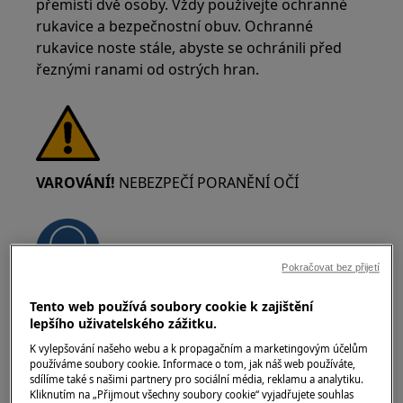
přemístí dvě osoby. Vždy používejte ochranné
rukavice a bezpečnostní obuv. Ochranné
rukavice noste stále, abyste se ochránili před
řeznými ranami od ostrých hran.
VAROVÁNÍ!
NEBEZPEČÍ PORANĚNÍ OČÍ
Pokračovat bez přijetí
Při provádění údržby nebo oprav prací
Tento web používá soubory cookie k zajištění
lepšího uživatelského zážitku.
zahrnujících pružiny noste ochranné brýle.
K vylepšování našeho webu a k propagačním a marketingovým účelům
používáme soubory cookie. Informace o tom, jak náš web používáte,
sdílíme také s našimi partnery pro sociální média, reklamu a analytiku.
Kliknutím na „Přijmout všechny soubory cookie“ vyjadřujete souhlas