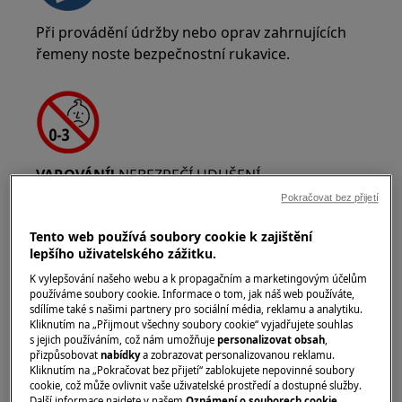
Při provádění údržby nebo oprav zahrnujících
řemeny noste bezpečnostní rukavice.
VAROVÁNÍ!
NEBEZPEČÍ UDUŠENÍ
Pokračovat bez přijetí
Malé části nejsou vhodné pro děti do 3 let.
Uchovávejte všechny malé části a obaly mimo
Tento web používá soubory cookie k zajištění
dosah dětí.
lepšího uživatelského zážitku.
K vylepšování našeho webu a k propagačním a marketingovým účelům
Produkt by měli používat nebo instalovat pouze
používáme soubory cookie. Informace o tom, jak náš web používáte,
dospělí.
sdílíme také s našimi partnery pro sociální média, reklamu a analytiku.
Kliknutím na „Přijmout všechny soubory cookie“ vyjadřujete souhlas
s jejich používáním, což nám umožňuje
personalizovat obsah
,
Před jakoukoliv údržbou vypněte přívod vody k
přizpůsobovat
nabídky
a zobrazovat personalizovanou reklamu.
přístroji. Vždy vyprázdněte přístroj od veškeré
Kliknutím na „Pokračovat bez přijetí“ zablokujete nepovinné soubory
cookie, což může ovlivnit vaše uživatelské prostředí a dostupné služby.
vody. Jakákoli údržba by měla být prováděna s
Další informace najdete v našem
Oznámení o souborech cookie