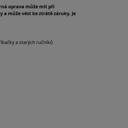
ná oprava může mít při
a může vést ke ztrátě záruky. Je
říkačky a starých ručníků