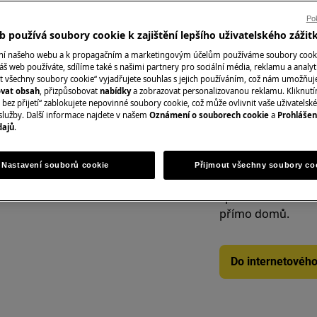
varné desky, chlad
Pok
digestoře, trouby
 používá soubory cookie k zajištění lepšího uživatelského zážit
ání našeho webu a k propagačním a marketingovým účelům používáme soubory cook
áš web používáte, sdílíme také s našimi partnery pro sociální média, reklamu a analyt
t všechny soubory cookie“ vyjadřujete souhlas s jejich používáním, což nám umožňuj
Rezervovat servi
UDEM
ovat obsah
, přizpůsobovat
nabídky
a zobrazovat personalizovanou reklamu. Kliknut
bez přijetí“ zablokujete nepovinné soubory cookie, což může ovlivnit vaše uživatelské
služby. Další informace najdete v našem
Oznámení o souborech cookie
a
Prohlášen
 zásahem spotřebič vypněte a
dajů
.
Náhradní díly a př
Nastavení souborů cookie
Přijmout všechny soubory co
Vyhledejte si origi
spotřebič v našem 
přímo domů.
Do internetovéh