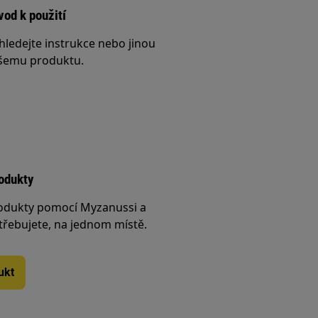
vod k použití
hledejte instrukce nebo jinou
šemu produktu.
rodukty
rodukty pomocí Myzanussi a
třebujete, na jednom místě.
ukt