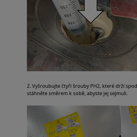
2. Vyšroubujte čtyři šrouby PH2, které drží spo
stáhněte směrem k sobě, abyste jej sejmuli.