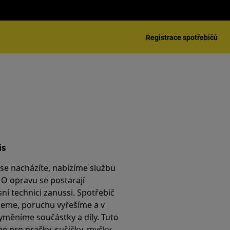
Registrace spotřebičů
is
é se nacházíte, nabízíme službu
. O opravu se postarají
sní technici zanussi. Spotřebič
jeme, poruchu vyřešíme a v
yměníme součástky a díly. Tuto
e pro pračky, sušičky, myčky,