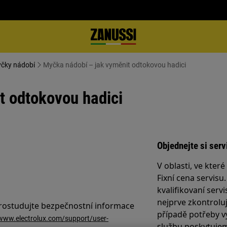
yčky nádobí
Myčka nádobí – jak vyměnit odtokovou hadici
t odtokovou hadici
Objednejte si serv
V oblasti, ve kter
Fixní cena servisu
kvalifikovaní servi
nejprve zkontrolu
prostudujte bezpečnostní informace
případě potřeby v
/www.electrolux.com/support/user-
službu poskytujem