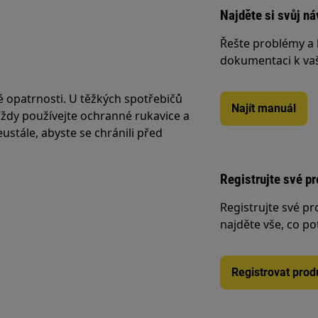
Najděte si svůj ná
Řešte problémy a 
dokumentaci k va
é opatrnosti. U těžkých spotřebičů
Najít manuál
 Vždy používejte ochranné rukavice a
stále, abyste se chránili před
Registrujte své p
Registrujte své p
najděte vše, co po
Registrovat prod