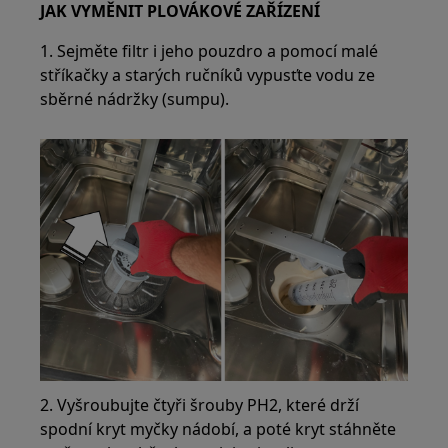
JAK VYMĚNIT PLOVÁKOVÉ ZAŘÍZENÍ
1. Sejměte filtr i jeho pouzdro a pomocí malé
stříkačky a starých ručníků vypusťte vodu ze
sběrné nádržky (sumpu).
2. Vyšroubujte čtyři šrouby PH2, které drží
spodní kryt myčky nádobí, a poté kryt stáhněte