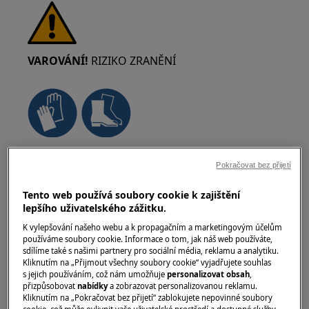
VAROVÁNÍ!
RIZIKO ZRANĚNÍ
Při přemisťování spotřebičů vždy dbejte zvýšené
Pokračovat bez přijetí
opatrnosti. U těžkých spotřebičů je
nejbezpečnější, když je přenášejí dvě osoby.
Tento web používá soubory cookie k zajištění
Vždy používejte ochranné rukavice a
lepšího uživatelského zážitku.
bezpečnostní obuv. Noste ochranné rukavice
K vylepšování našeho webu a k propagačním a marketingovým účelům
neustále, abyste se chránili před pořezáním o
používáme soubory cookie. Informace o tom, jak náš web používáte,
sdílíme také s našimi partnery pro sociální média, reklamu a analytiku.
ostré hrany.
Kliknutím na „Přijmout všechny soubory cookie“ vyjadřujete souhlas
s jejich používáním, což nám umožňuje
personalizovat obsah
,
přizpůsobovat
nabídky
a zobrazovat personalizovanou reklamu.
Kliknutím na „Pokračovat bez přijetí“ zablokujete nepovinné soubory