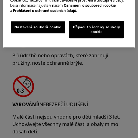
cookie, což může ovlivnit vaše uživatelské prostředí a dostupné služby.
Další informace najdete v našem
Oznámení o souborech cookie
a
Prohlášení o ochraně osobních údajů
.
VAROVÁNÍ!
RIZIKO PORANĚNÍ OČÍ
Nastavení souborů cookie
Přijmout všechny soubory
cookie
Při údržbě nebo opravách, které zahrnují
pružiny, noste ochranné brýle.
VAROVÁNÍ!
NEBEZPEČÍ UDUŠENÍ
Malé části nejsou vhodné pro děti mladší 3 let.
Uchovávejte všechny malé části a obaly mimo
dosah dětí.