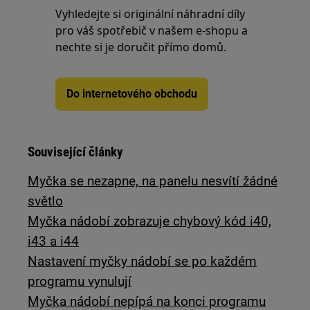
Vyhledejte si originální náhradní díly
pro váš spotřebič v našem e-shopu a
nechte si je doručit přímo domů.
Do internetového obchodu
Související články
Myčka se nezapne, na panelu nesvítí žádné
světlo
Myčka nádobí zobrazuje chybový kód i40,
i43 a i44
Nastavení myčky nádobí se po každém
programu vynulují
Myčka nádobí nepípá na konci programu