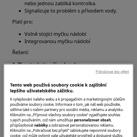
nebo jednou zabliká kontrolka.
Signalizuje to problém s přívodem vody.
Platí pro:
Volně stojící myčku nádobí
Integrovanou myčku nádobí
Řešení:
1. Zkontrolujte přívod vody.
Pokračovat bez přijetí
Zkontrolujte domácí rozvod vody,
například otevřením kohoutu.
Tento web používá soubory cookie k zajištění
lepšího uživatelského zážitku.
Pokud voda neteče, obraťte se na
dodavatele vody.
K vylepšování našeho webu a k propagačním a marketingovým účelům
používáme soubory cookie. Informace o tom, jak náš web používáte,
sdílíme také s našimi partnery pro sociální média, reklamu a analytiku.
2. Zkontrolujte, zda je vodovodní kohout k
Kliknutím na „Přijmout všechny soubory cookie“ vyjadřujete souhlas
myčce nádobí zcela otevřený
s jejich používáním, což nám umožňuje
personalizovat obsah
,
přizpůsobovat
nabídky
a zobrazovat personalizovanou reklamu.
Pokud je přívodní kohout zavřený, vypněte
Kliknutím na „Pokračovat bez přijetí“ zablokujete nepovinné soubory
cookie, což může ovlivnit vaše uživatelské prostředí a dostupné služby.