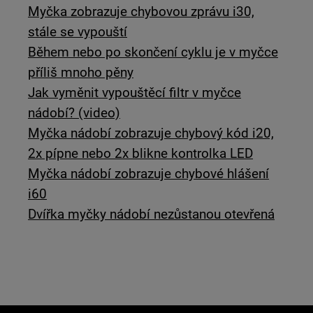
Myčka zobrazuje chybovou zprávu i30,
stále se vypouští
Během nebo po skončení cyklu je v myčce
příliš mnoho pěny
Jak vyměnit vypouštěcí filtr v myčce
nádobí? (video)
Myčka nádobí zobrazuje chybový kód i20,
2x pípne nebo 2x blikne kontrolka LED
Myčka nádobí zobrazuje chybové hlášení
i60
Dvířka myčky nádobí nezůstanou otevřená