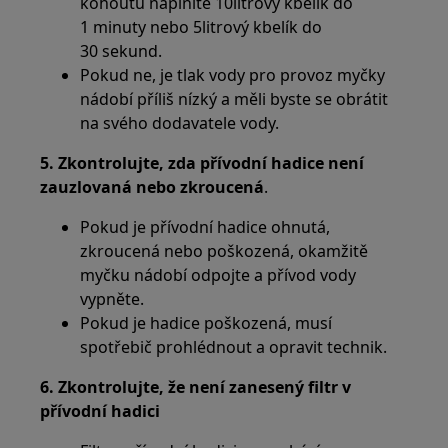
kohoutu naplníte 10litrový kbelík do
1 minuty nebo 5litrový kbelík do
30 sekund.
Pokud ne, je tlak vody pro provoz myčky
nádobí příliš nízký a měli byste se obrátit
na svého dodavatele vody.
5. Zkontrolujte, zda přívodní hadice není
zauzlovaná nebo zkroucená
.
Pokud je přívodní hadice ohnutá,
zkroucená nebo poškozená, okamžitě
myčku nádobí odpojte a přívod vody
vypněte.
Pokud je hadice poškozená, musí
spotřebič prohlédnout a opravit technik.
6. Zkontrolujte, že není zanesený filtr v
přívodní hadici