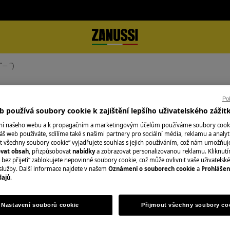
“— “)
ra (“— “)
Pok
 používá soubory cookie k zajištění lepšího uživatelského zážit
ání našeho webu a k propagačním a marketingovým účelům používáme soubory cook
áš web používáte, sdílíme také s našimi partnery pro sociální média, reklamu a analyt
t všechny soubory cookie“ vyjadřujete souhlas s jejich používáním, což nám umožňuj
Objednejte si serv
ovat obsah
, přizpůsobovat
nabídky
a zobrazovat personalizovanou reklamu. Kliknut
bez přijetí“ zablokujete nepovinné soubory cookie, což může ovlivnit vaše uživatelské
V oblasti, ve kter
služby. Další informace najdete v našem
Oznámení o souborech cookie
a
Prohlášen
dajů
.
Fixní cena servisu
kvalifikovaní servi
nejprve zkontrolu
Nastavení souborů cookie
Přijmout všechny soubory co
případě potřeby v
službu poskytujem