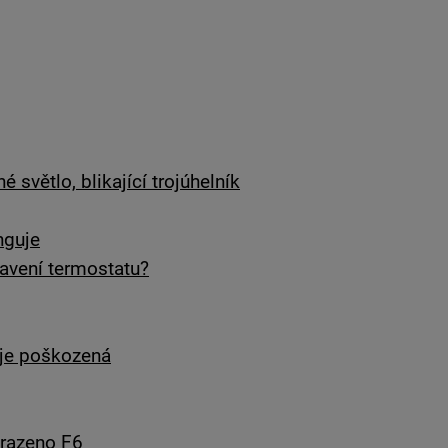
 světlo, blikající trojúhelník
nguje
avení termostatu?
je poškozená
brazeno F6