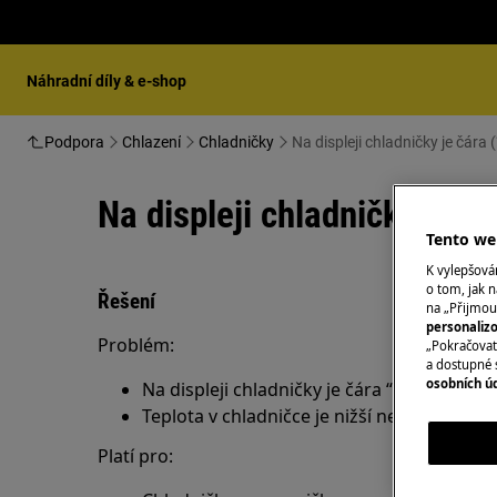
Náhradní díly & e-shop
Podpora
Chlazení
Chladničky
Na displeji chladničky je čára (
Na displeji chladničky je čá
Tento web
K vylepšov
o tom, jak n
Řešení
na „Přijmou
personaliz
Problém:
„Pokračovat 
a dostupné 
osobních ú
Na displeji chladničky je čára “—“
Teplota v chladničce je nižší než 0°C
Platí pro: