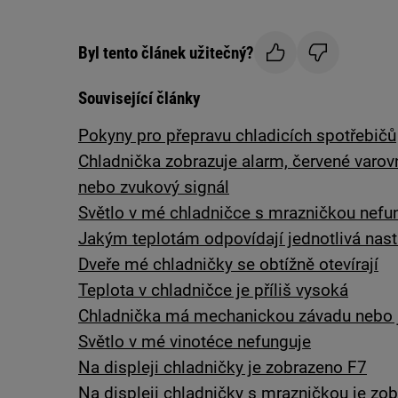
Byl tento článek užitečný?
Související články
Pokyny pro přepravu chladicích spotřebičů
Chladnička zobrazuje alarm, červené varovné
nebo zvukový signál
Světlo v mé chladničce s mrazničkou nefu
Jakým teplotám odpovídají jednotlivá nast
Dveře mé chladničky se obtížně otevírají
Teplota v chladničce je příliš vysoká
Chladnička má mechanickou závadu nebo 
Světlo v mé vinotéce nefunguje
Na displeji chladničky je zobrazeno F7
Na displeji chladničky s mrazničkou je zo