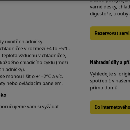
varné desky, chlad
digestoře, trouby
Rezervovat servi
y uvnitř chladničky.
 chladničce v rozmezí +4 to +5°C.
ež teplota vzduchu v chladničce,
Náhradní díly a př
každého chladícího cyklu (mezi
hladničky).
Vyhledejte si origi
e mohou lišit o ±1–2°C a víc.
spotřebič v našem 
oty nebo ovládacím panelem.
přímo domů.
sko
poručujeme vám si vyžádat
Do internetovéh