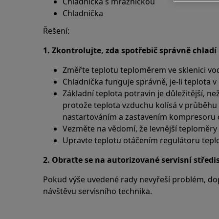
Chladnička s mrazničkou
Chladnička
Řešení:
1. Zkontrolujte, zda spotřebič správně chladí
Změřte teplotu teploměrem ve sklenici vod
Chladnička funguje správně, je-li teplota v
Základní teplota potravin je důležitější, n
protože teplota vzduchu kolísá v průběhu 
nastartováním a zastavením kompresoru c
Vezměte na vědomí, že levnější teploměry s
Upravte teplotu otáčením regulátoru tepl
2. Obraťte se na autorizované servisní středi
Pokud výše uvedené rady nevyřeší problém, do
návštěvu servisního technika.