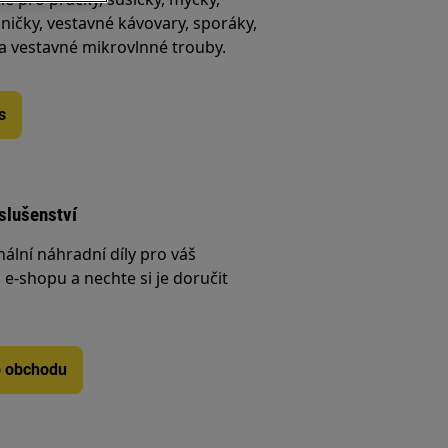
ničky, vestavné kávovary, sporáky,
 a vestavné mikrovlnné trouby.
s
íslušenství
nální náhradní díly pro váš
e-shopu a nechte si je doručit
o obchodu