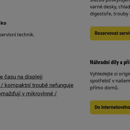
varné desky, chlad
digestoře, trouby
sko
Rezervovat servi
ervisní technik.
Náhradní díly a př
Vyhledejte si origi
e času na displeji
spotřebič v našem 
 / kompaktní troubě nefunguje
přímo domů.
omažďují v mikrovlnné /
Do internetovéh