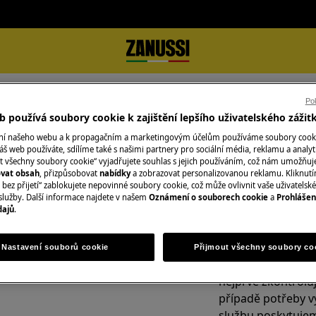
roubě nefunguje
Pok
 používá soubory cookie k zajištění lepšího uživatelského zážit
ubě nefunguje
ání našeho webu a k propagačním a marketingovým účelům používáme soubory cook
áš web používáte, sdílíme také s našimi partnery pro sociální média, reklamu a analyt
t všechny soubory cookie“ vyjadřujete souhlas s jejich používáním, což nám umožňuj
ovat obsah
, přizpůsobovat
nabídky
a zobrazovat personalizovanou reklamu. Kliknut
bez přijetí“ zablokujete nepovinné soubory cookie, což může ovlivnit vaše uživatelské
služby. Další informace najdete v našem
Oznámení o souborech cookie
a
Prohlášen
Objednejte si serv
dajů
.
V oblasti, ve kter
Fixní cena servisu
Nastavení souborů cookie
Přijmout všechny soubory co
kvalifikovaní servi
nejprve zkontrolu
případě potřeby v
službu poskytujem