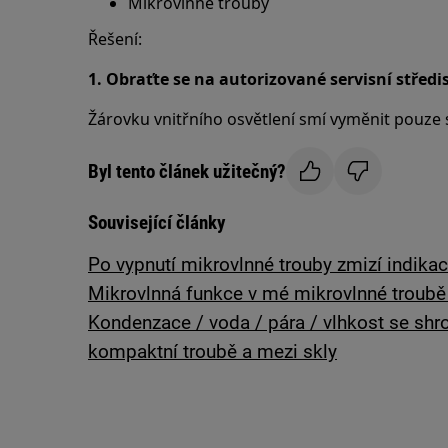
Mikrovlnné trouby
Řešení:
1. Obraťte se na autorizované servisní středi
Žárovku vnitřního osvětlení smí vyměnit pouze s
Byl tento článek užitečný?
Související články
Po vypnutí mikrovlnné trouby zmizí indikac
Mikrovlnná funkce v mé mikrovlnné troubě
Kondenzace / voda / pára / vlhkost se shr
kompaktní troubě a mezi skly