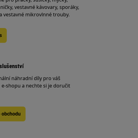
ničky, vestavné kávovary, sporáky,
 a vestavné mikrovlnné trouby.
s
íslušenství
nální náhradní díly pro váš
e-shopu a nechte si je doručit
o obchodu