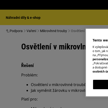
Náhradní díly & e-shop
Podpora
Vaření
Mikrovlnné trouby
Osvětlení v mikrovlnné t
Tento web
Osvětlení v mikrovlnné tro
K vylepšov
o tom, jak n
na „Přijmou
personaliz
„Pokračovat 
Řešení
a dostupné 
osobních ú
Problém:
Osvětlení v mikrovlnné troubě nefunguje
Jak vyměnit žárovku v mikrovlnné troubě?
Platí pro: