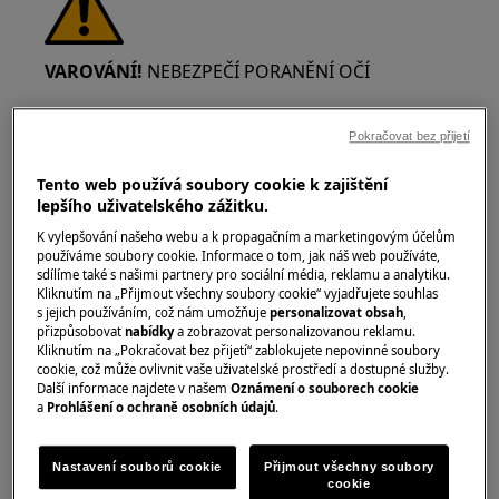
VAROVÁNÍ!
NEBEZPEČÍ PORANĚNÍ OČÍ
Pokračovat bez přijetí
Tento web používá soubory cookie k zajištění
lepšího uživatelského zážitku.
Při provádění údržby nebo oprav prací
K vylepšování našeho webu a k propagačním a marketingovým účelům
zahrnujících pružiny noste ochranné brýle.
používáme soubory cookie. Informace o tom, jak náš web používáte,
sdílíme také s našimi partnery pro sociální média, reklamu a analytiku.
Kliknutím na „Přijmout všechny soubory cookie“ vyjadřujete souhlas
s jejich používáním, což nám umožňuje
personalizovat obsah
,
přizpůsobovat
nabídky
a zobrazovat personalizovanou reklamu.
Kliknutím na „Pokračovat bez přijetí“ zablokujete nepovinné soubory
cookie, což může ovlivnit vaše uživatelské prostředí a dostupné služby.
VAROVÁNÍ!
RIZIKO PŘISKŘÍPNUTÍ
Další informace najdete v našem
Oznámení o souborech cookie
a
Prohlášení o ochraně osobních údajů
.
Nastavení souborů cookie
Přijmout všechny soubory
cookie