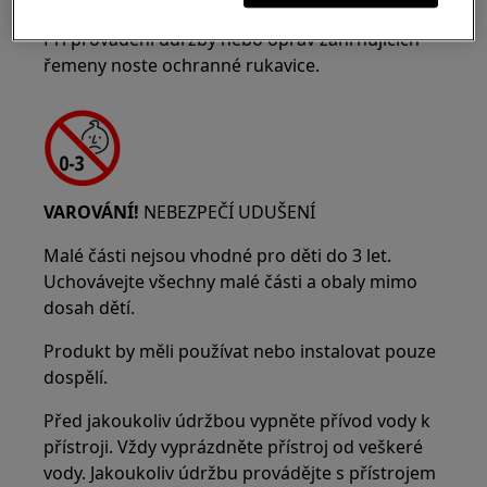
Při provádění údržby nebo oprav zahrnujících
řemeny noste ochranné rukavice.
VAROVÁNÍ!
NEBEZPEČÍ UDUŠENÍ
Malé části nejsou vhodné pro děti do 3 let.
Uchovávejte všechny malé části a obaly mimo
dosah dětí.
Produkt by měli používat nebo instalovat pouze
dospělí.
Před jakoukoliv údržbou vypněte přívod vody k
přístroji. Vždy vyprázdněte přístroj od veškeré
vody. Jakoukoliv údržbu provádějte s přístrojem