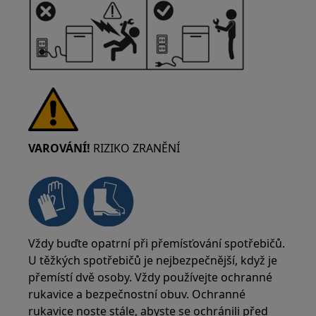
VAROVÁNÍ!
RIZIKO ZRANĚNÍ
Vždy buďte opatrní při přemísťování spotřebičů.
U těžkých spotřebičů je nejbezpečnější, když je
přemístí dvě osoby. Vždy používejte ochranné
rukavice a bezpečnostní obuv. Ochranné
rukavice noste stále, abyste se ochránili před