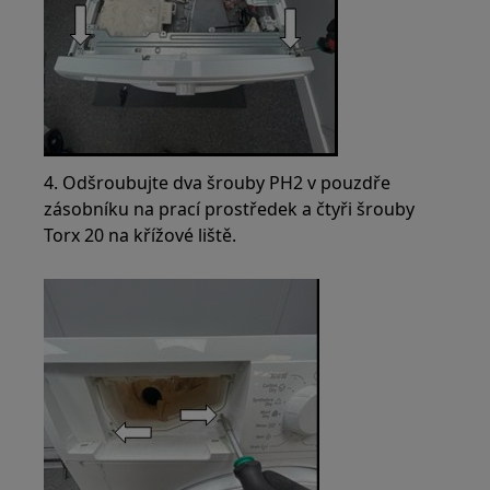
4. Odšroubujte dva šrouby PH2 v pouzdře
zásobníku na prací prostředek a čtyři šrouby
Torx 20 na křížové liště.