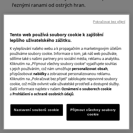
řeznými ranami od ostrých hran.
Pokračovat bez přijetí
Tento web používá soubory cookie k zajištění
lepšího uživatelského zážitku.
VAROVÁNÍ!
RIZIKO PORANĚNÍ OČÍ
K vylepšování našeho webu a k propagačním a marketingovým účelům
používáme soubory cookie. Informace o tom, jak náš web používáte,
sdílíme také s našimi partnery pro sociální média, reklamu a analytiku.
Kliknutím na „Přijmout všechny soubory cookie“ vyjadřujete souhlas
s jejich používáním, což nám umožňuje
personalizovat obsah
,
přizpůsobovat
nabídky
a zobrazovat personalizovanou reklamu.
Kliknutím na „Pokračovat bez přijetí“ zablokujete nepovinné soubory
Při provádění údržby nebo oprav souvisejících s
cookie, což může ovlivnit vaše uživatelské prostředí a dostupné služby.
pružinami noste ochranné brýle.
Další informace najdete v našem
Oznámení o souborech cookie
a
Prohlášení o ochraně osobních údajů
.
Nastavení souborů cookie
Přijmout všechny soubory
cookie
VAROVÁNÍ!
RIZIKO PŘISKŘÍPNUTÍ