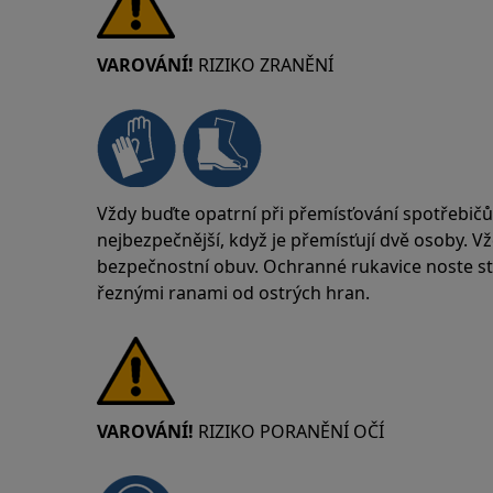
VAROVÁNÍ!
RIZIKO ZRANĚNÍ
Vždy buďte opatrní při přemísťování spotřebičů
nejbezpečnější, když je přemísťují dvě osoby. V
bezpečnostní obuv. Ochranné rukavice noste stá
řeznými ranami od ostrých hran.
VAROVÁNÍ!
RIZIKO PORANĚNÍ OČÍ