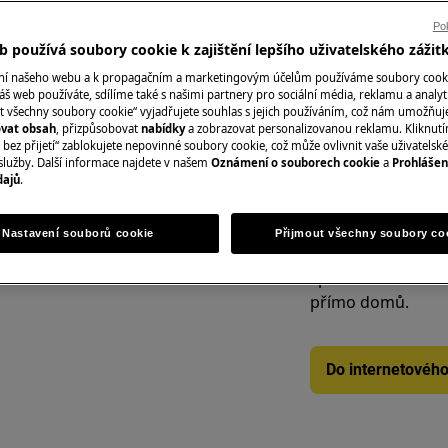
 řiďte bezpečnostními informacemi
varné desky, chlad
Pok
ku.
digestoře, trouby
 používá soubory cookie k zajištění lepšího uživatelského zážit
ání našeho webu a k propagačním a marketingovým účelům používáme soubory cook
áš web používáte, sdílíme také s našimi partnery pro sociální média, reklamu a analyt
t všechny soubory cookie“ vyjadřujete souhlas s jejich používáním, což nám umožňuj
Rezervovat servi
ovat obsah
, přizpůsobovat
nabídky
a zobrazovat personalizovanou reklamu. Kliknut
bez přijetí“ zablokujete nepovinné soubory cookie, což může ovlivnit vaše uživatelské
služby. Další informace najdete v našem
Oznámení o souborech cookie
a
Prohlášen
dajů
.
PROUDEM
Náhradní díly a př
řístroj a odpojte síťovou zástrčku
Nastavení souborů cookie
Přijmout všechny soubory co
Vyhledejte si origi
spotřebič v našem 
přímo domů.
Do internetovéh