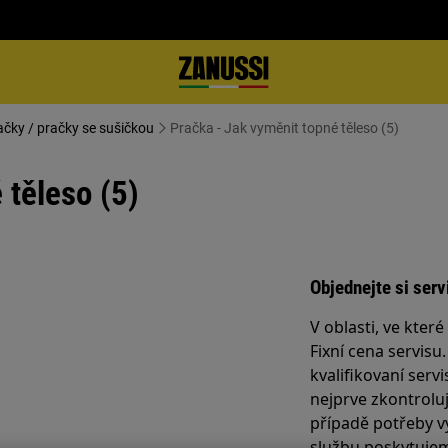
ačky / pračky se sušičkou
Pračka - Jak vyměnit topné těleso (5)
 těleso (5)
Objednejte si serv
V oblasti, ve kter
Fixní cena servisu
kvalifikovaní servi
nejprve zkontrolu
případě potřeby v
službu poskytujem