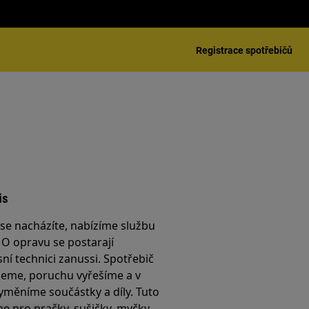
Registrace spotřebičů
is
é se nacházíte, nabízíme službu
. O opravu se postarají
sní technici zanussi. Spotřebič
jeme, poruchu vyřešíme a v
yměníme součástky a díly. Tuto
e pro pračky, sušičky, myčky,