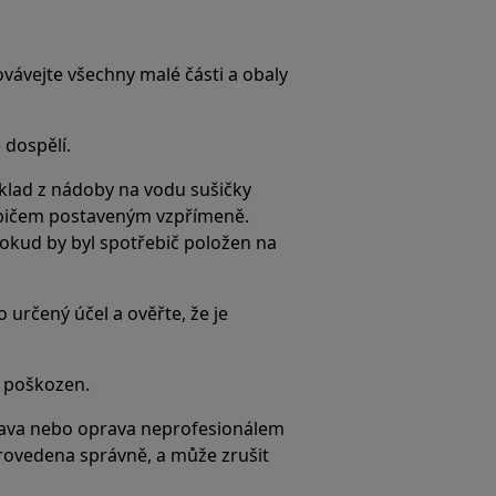
ovávejte všechny malé části a obaly
 dospělí.
íklad z nádoby na vodu sušičky
řebičem postaveným vzpřímeně.
pokud by byl spotřebič položen na
 určený účel a ověřte, že je
e poškozen.
ava nebo oprava neprofesionálem
rovedena správně, a může zrušit