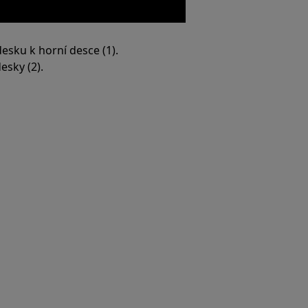
esku k horní desce (1).
esky (2).