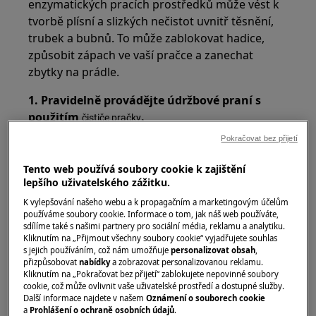
enzymatických pracích prostředků může vést k
tvorbě plísní a slizkých nečistot uvnitř těsnění,
trubek a bubnů. To může zablokovat hadice,
způsobit zápach ve vaší pračce a zanechat
zbytky na prádle.
1. Pravidelně provádějte údržbové praní s
použitím
.
čističe pračky
Pokračovat bez přijetí
Tento web používá soubory cookie k zajištění
lepšího uživatelského zážitku.
K vylepšování našeho webu a k propagačním a marketingovým účelům
používáme soubory cookie. Informace o tom, jak náš web používáte,
sdílíme také s našimi partnery pro sociální média, reklamu a analytiku.
Kliknutím na „Přijmout všechny soubory cookie“ vyjadřujete souhlas
s jejich používáním, což nám umožňuje
personalizovat obsah
,
přizpůsobovat
nabídky
a zobrazovat personalizovanou reklamu.
Kliknutím na „Pokračovat bez přijetí“ zablokujete nepovinné soubory
cookie, což může ovlivnit vaše uživatelské prostředí a dostupné služby.
Další informace najdete v našem
Oznámení o souborech cookie
a
Prohlášení o ochraně osobních údajů
.