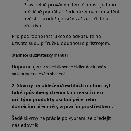
Pravidelné provádění této činnosti jednou
měsíčně pomáhá předcházet nahromadění
nečistot a udržuje vaše zařízení čisté a
efektivní.
Pro podrobné instrukce se odkazujte na
uživatelskou příručku dodanou s přístrojem.
.
Stáhněte si uživatelský manuál
Doporučujeme
specializované čističe dostupné v
.
našem internetovém obchodě
2. Skvrny na oblečení/textiliích mohou být
také způsobeny chemickou reakcí mezi
určitými produkty osobní péče nebo
domácími předměty a pracím prostředkem.
Šedé skvrny na prádle po vyprání lze předejít
následovně: