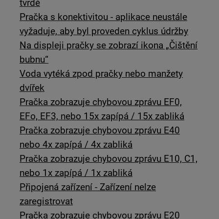
tvrdé
Pračka s konektivitou - aplikace neustále
vyžaduje, aby byl proveden cyklus údržby
Na displeji pračky se zobrazí ikona „Čištění
bubnu“
Voda vytéká zpod pračky nebo manžety
dvířek
Pračka zobrazuje chybovou zprávu EF0,
EFo, EF3, nebo 15x zapípá / 15x zabliká
Pračka zobrazuje chybovou zprávu E40
nebo 4x zapípá / 4x zabliká
Pračka zobrazuje chybovou zprávu E10, C1,
nebo 1x zapípá / 1x zabliká
Připojená zařízení - Zařízení nelze
zaregistrovat
Pračka zobrazuje chybovou zprávu E20