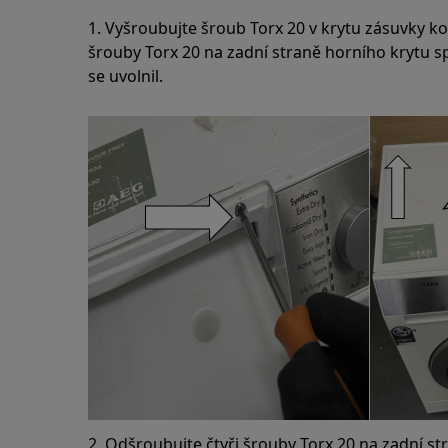
1. Vyšroubujte šroub Torx 20 v krytu zásuvky k
šrouby Torx 20 na zadní straně horního krytu s
se uvolnil.
2. Odšroubujte čtyři šrouby Torx 20 na zadní s