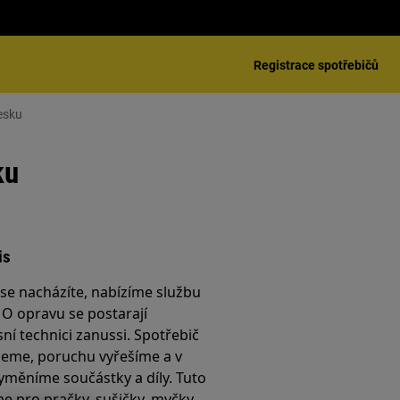
Registrace spotřebičů
esku
ku
is
é se nacházíte, nabízíme službu
. O opravu se postarají
sní technici zanussi. Spotřebič
jeme, poruchu vyřešíme a v
yměníme součástky a díly. Tuto
e pro pračky, sušičky, myčky,