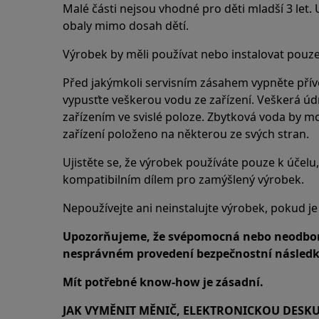
Malé části nejsou vhodné pro děti mladší 3 let.
obaly mimo dosah dětí.
Výrobek by měli používat nebo instalovat pouze
Před jakýmkoli servisním zásahem vypněte přívo
vypusťte veškerou vodu ze zařízení. Veškerá ú
zařízením ve svislé poloze. Zbytková voda by m
zařízení položeno na některou ze svých stran.
Ujistěte se, že výrobek používáte pouze k účelu, 
kompatibilním dílem pro zamýšlený výrobek.
Nepoužívejte ani neinstalujte výrobek, pokud j
Upozorňujeme, že svépomocná nebo neodbor
nesprávném provedení bezpečnostní následky
Mít potřebné know-how je zásadní.
JAK VYMĚNIT MĚNIČ, ELEKTRONICKOU DESK