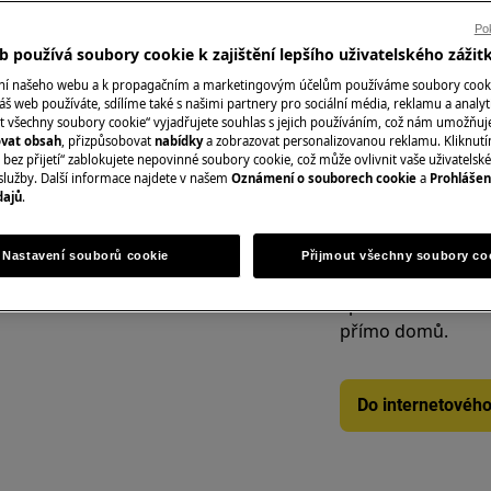
varné desky, chlad
Pok
digestoře, trouby
 používá soubory cookie k zajištění lepšího uživatelského zážit
ání našeho webu a k propagačním a marketingovým účelům používáme soubory cook
áš web používáte, sdílíme také s našimi partnery pro sociální média, reklamu a analyt
t všechny soubory cookie“ vyjadřujete souhlas s jejich používáním, což nám umožňuj
Rezervovat servi
UDEM
ovat obsah
, přizpůsobovat
nabídky
a zobrazovat personalizovanou reklamu. Kliknut
bez přijetí“ zablokujete nepovinné soubory cookie, což může ovlivnit vaše uživatelské
služby. Další informace najdete v našem
Oznámení o souborech cookie
a
Prohlášen
 zásahem spotřebič vypněte a
dajů
.
Náhradní díly a př
Nastavení souborů cookie
Přijmout všechny soubory co
Vyhledejte si origi
spotřebič v našem 
přímo domů.
Do internetovéh