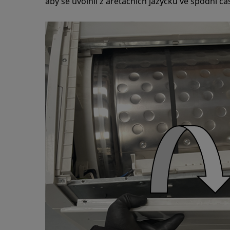
aby se uvolnil z aretačních jazýčků ve spodní čá