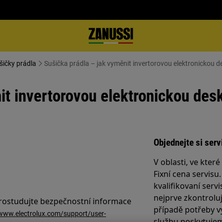
šičky prádla
Sušička prádla – jak vyměnit invertorovou elektronickou d
it invertorovou elektronickou des
Objednejte si serv
V oblasti, ve kter
Fixní cena servisu
kvalifikovaní servi
nejprve zkontrolu
prostudujte bezpečnostní informace
případě potřeby v
/www.electrolux.com/support/user-
službu poskytujem