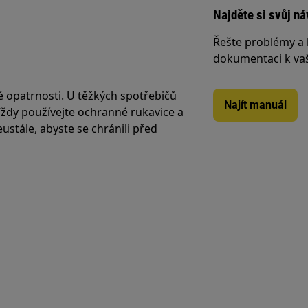
Najděte si svůj ná
Řešte problémy a 
dokumentaci k va
é opatrnosti. U těžkých spotřebičů
Najít manuál
 Vždy používejte ochranné rukavice a
stále, abyste se chránili před