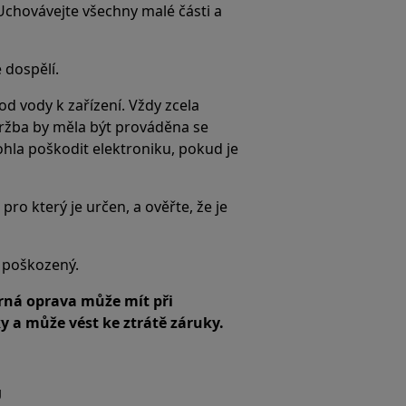
 Uchovávejte všechny malé části a
 dospělí.
d vody k zařízení. Vždy zcela
držba by měla být prováděna se
ohla poškodit elektroniku, pokud je
pro který je určen, a ověřte, že je
e poškozený.
ná oprava může mít při
 a může vést ke ztrátě záruky.
U