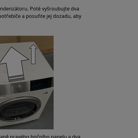
ondenzátoru. Poté vyšroubujte dva
potřebiče a posuňte jej dozadu, aby
traně pravého bočního panelu a dva