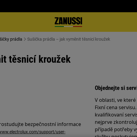
šičky prádla
Sušička prádla – jak vyměnit těsnicí kroužek
it těsnicí kroužek
Objednejte si serv
V oblasti, ve kter
Fixní cena servisu
kvalifikovaní servi
nejprve zkontrolu
prostudujte bezpečnostní informace
případě potřeby v
/www.electrolux.com/support/user-
službu poskytujem