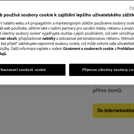
varné desky, chlad
Pok
digestoře, trouby
 používá soubory cookie k zajištění lepšího uživatelského zážit
ání našeho webu a k propagačním a marketingovým účelům používáme soubory cook
áš web používáte, sdílíme také s našimi partnery pro sociální média, reklamu a analyt
t všechny soubory cookie“ vyjadřujete souhlas s jejich používáním, což nám umožňuj
Rezervovat servi
UDEM
ovat obsah
, přizpůsobovat
nabídky
a zobrazovat personalizovanou reklamu. Kliknut
bez přijetí“ zablokujete nepovinné soubory cookie, což může ovlivnit vaše uživatelské
služby. Další informace najdete v našem
Oznámení o souborech cookie
a
Prohlášen
 zásahem spotřebič vypněte a
dajů
.
Náhradní díly a př
Nastavení souborů cookie
Přijmout všechny soubory co
Vyhledejte si origi
spotřebič v našem 
přímo domů.
Do internetovéh