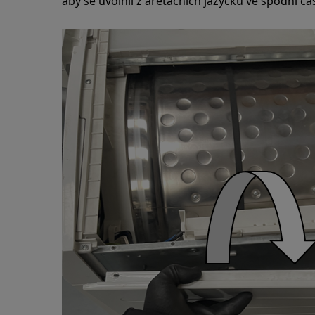
aby se uvolnil z aretačních jazýčků ve spodní čá