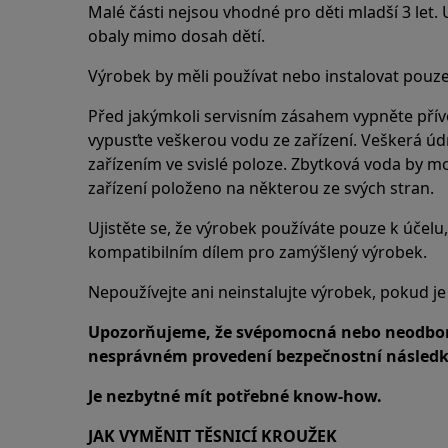
Malé části nejsou vhodné pro děti mladší 3 let.
obaly mimo dosah dětí.
Výrobek by měli používat nebo instalovat pouze
Před jakýmkoli servisním zásahem vypněte přívo
vypusťte veškerou vodu ze zařízení. Veškerá ú
zařízením ve svislé poloze. Zbytková voda by m
zařízení položeno na některou ze svých stran.
Ujistěte se, že výrobek používáte pouze k účelu, 
kompatibilním dílem pro zamýšlený výrobek.
Nepoužívejte ani neinstalujte výrobek, pokud j
Upozorňujeme, že svépomocná nebo neodbor
nesprávném provedení bezpečnostní následky
Je nezbytné mít potřebné know-how.
JAK VYMĚNIT TĚSNICÍ KROUŽEK