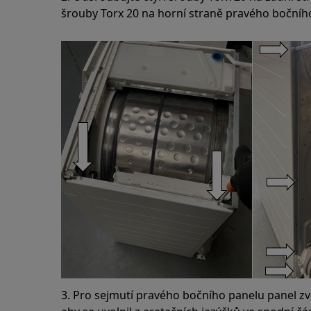
šrouby Torx 20 na horní straně pravého bočníh
3. Pro sejmutí pravého bočního panelu panel zv