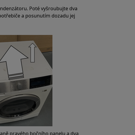
ondenzátoru. Poté vyšroubujte dva
potřebiče a posunutím dozadu jej
traně pravého bočního panelu a dva