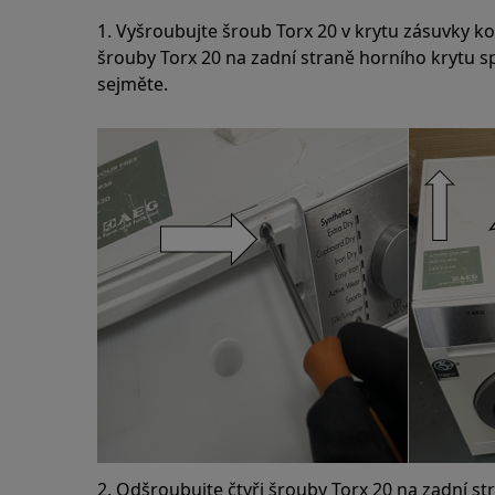
1. Vyšroubujte šroub Torx 20 v krytu zásuvky k
šrouby Torx 20 na zadní straně horního krytu s
sejměte.
2. Odšroubujte čtyři šrouby Torx 20 na zadní s