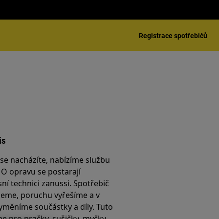
Registrace spotřebičů
is
é se nacházíte, nabízíme službu
. O opravu se postarají
sní technici zanussi. Spotřebič
jeme, poruchu vyřešíme a v
yměníme součástky a díly. Tuto
e pro pračky, sušičky, myčky,