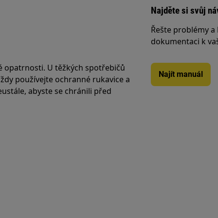
Najděte si svůj ná
Řešte problémy a 
dokumentaci k va
é opatrnosti. U těžkých spotřebičů
Najít manuál
 Vždy používejte ochranné rukavice a
stále, abyste se chránili před