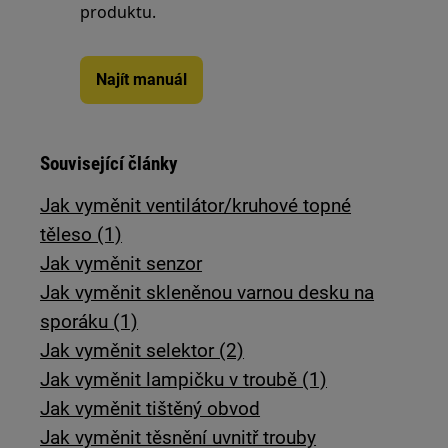
produktu.
Najít manuál
Související články
Jak vyměnit ventilátor/kruhové topné
těleso (1)
Jak vyměnit senzor
Jak vyměnit skleněnou varnou desku na
sporáku (1)
Jak vyměnit selektor (2)
Jak vyměnit lampičku v troubě (1)
Jak vyměnit tištěný obvod
Jak vyměnit těsnění uvnitř trouby