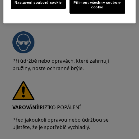
Nastavení souborů cookie
Přijmout všechny soubory
cookie
VAROVÁNÍ!
RIZIKO PORANĚNÍ OČÍ
Při údržbě nebo opravách, které zahrnují
pružiny, noste ochranné brýle.
VAROVÁNÍ!
RIZIKO POPÁLENÍ
Před jakoukoli opravou nebo údržbou se
ujistěte, že je spotřebič vychladlý.