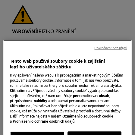
VAROVÁNÍ!
RIZIKO ZRANĚNÍ
Pokračovat bez přijetí
Tento web používá soubory cookie k zajištění
lepšího uživatelského zážitku.
Při přemisťování spotřebičů vždy dbejte zvýšené
K vylepšování našeho webu a k propagačním a marketingovým účelům
opatrnosti. U těžkých spotřebičů je
používáme soubory cookie. Informace o tom, jak náš web používáte,
nejbezpečnější, když je přenášejí dvě osoby.
sdílíme také s našimi partnery pro sociální média, reklamu a analytiku.
Kliknutím na „Přijmout všechny soubory cookie“ vyjadřujete souhlas
Vždy používejte ochranné rukavice a
s jejich používáním, což nám umožňuje
personalizovat obsah
,
bezpečnostní obuv. Noste ochranné rukavice
přizpůsobovat
nabídky
a zobrazovat personalizovanou reklamu.
Kliknutím na „Pokračovat bez přijetí“ zablokujete nepovinné soubory
neustále, abyste se chránili před pořezáním o
cookie, což může ovlivnit vaše uživatelské prostředí a dostupné služby.
ostré hrany.
Další informace najdete v našem
Oznámení o souborech cookie
a
Prohlášení o ochraně osobních údajů
.