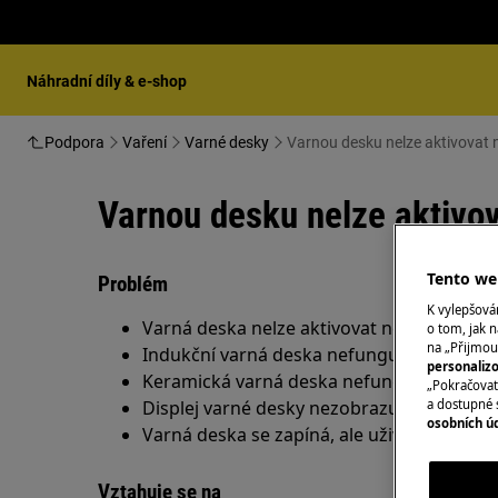
Náhradní díly & e-shop
Podpora
Vaření
Varné desky
Varnou desku nelze aktivovat 
Varnou desku nelze aktivo
Tento web
Problém
K vylepšov
Varná deska nelze aktivovat nebo nefungu
o tom, jak n
na „Přijmou
Indukční varná deska nefunguje
personaliz
Keramická varná deska nefunguje
„Pokračovat 
Displej varné desky nezobrazuje žádné s
a dostupné 
osobních ú
Varná deska se zapíná, ale uživatelské ro
Vztahuje se na