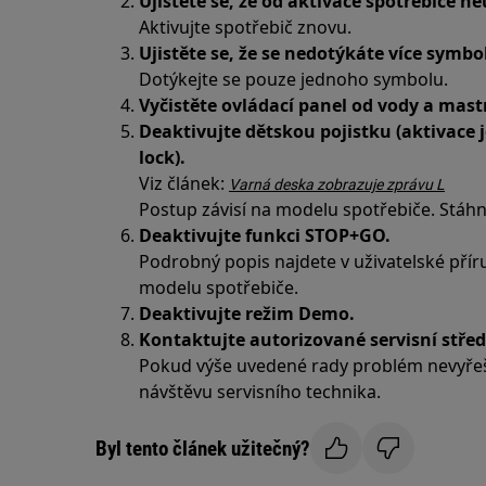
Ujistěte se, že od aktivace spotřebiče n
Aktivujte spotřebič znovu.
Ujistěte se, že se nedotýkáte více symb
Dotýkejte se pouze jednoho symbolu.
Vyčistěte ovládací panel od vody a mast
Deaktivujte dětskou pojistku (aktivace 
lock).
Viz článek:
Varná deska zobrazuje zprávu L
Postup závisí na modelu spotřebiče. Stáhně
Deaktivujte funkci STOP+GO.
Podrobný popis najdete v uživatelské příru
modelu spotřebiče.
Deaktivujte režim Demo.
Kontaktujte autorizované servisní střed
Pokud výše uvedené rady problém nevyře
návštěvu servisního technika.
Byl tento článek užitečný?