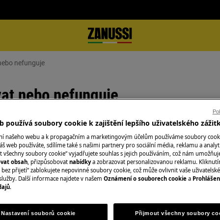
nebo nefunguje
vat nebo nefunguje
Pok
 používá soubory cookie k zajištění lepšího uživatelského zážit
ání našeho webu a k propagačním a marketingovým účelům používáme soubory cook
Objednejte si serv
je
áš web používáte, sdílíme také s našimi partnery pro sociální média, reklamu a analyt
t všechny soubory cookie“ vyjadřujete souhlas s jejich používáním, což nám umožňuj
V oblasti, ve kter
ovat obsah
, přizpůsobovat
nabídky
a zobrazovat personalizovanou reklamu. Kliknut
bez přijetí“ zablokujete nepovinné soubory cookie, což může ovlivnit vaše uživatelské
Fixní cena servisu
ymboly
služby. Další informace najdete v našem
Oznámení o souborech cookie
a
Prohlášen
kvalifikovaní servi
dajů
.
zhraní nereaguje
nejprve zkontrolu
případě potřeby v
Nastavení souborů cookie
Přijmout všechny soubory co
službu poskytujem