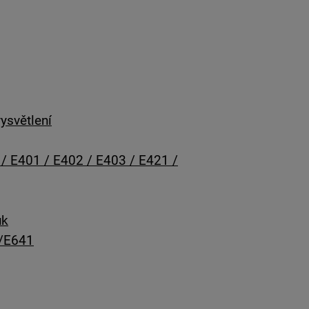
ysvětlení
 / E401 / E402 / E403 / E421 /
uk
6/E641