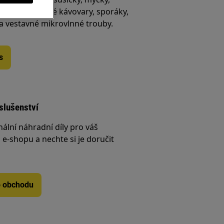
ničky, vestavné kávovary, sporáky,
 a vestavné mikrovlnné trouby.
s
íslušenství
nální náhradní díly pro váš
e-shopu a nechte si je doručit
o obchodu