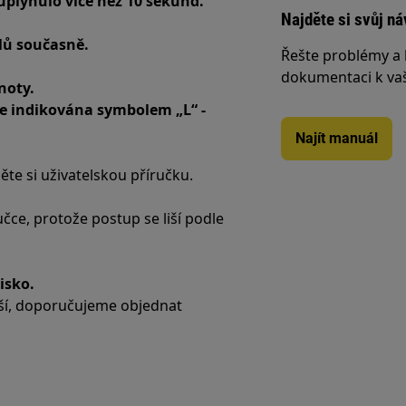
euplynulo více než 10 sekund.
Najděte si svůj ná
olů současně.
Řešte problémy a 
dokumentaci k va
noty.
je indikována symbolem „L“ -
Najít manuál
te si uživatelskou příručku.
čce, protože postup se liší podle
isko.
ší, doporučujeme objednat