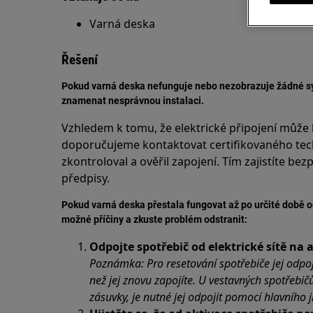
Varná deska
Řešení
Pokud varná deska nefunguje nebo nezobrazuje žádné sy
znamenat nesprávnou instalaci.
Vzhledem k tomu, že elektrické připojení může
doporučujeme kontaktovat certifikovaného tech
zkontroloval a ověřil zapojení. Tím zajistíte be
předpisy.
Pokud varná deska přestala fungovat až po určité době od
možné příčiny a zkuste problém odstranit:
Odpojte spotřebič od elektrické sítě na 
Poznámka: Pro resetování spotřebiče jej odpoj
než jej znovu zapojíte. U vestavných spotřebič
zásuvky, je nutné jej odpojit pomocí hlavního 