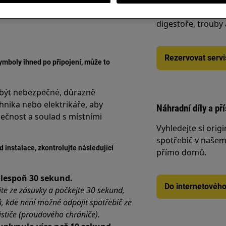
varné desky, chlad
digestoře, trouby
Rezervovat servi
mboly ihned po připojení, může to
 být nebezpečné, důrazně
nika nebo elektrikáře, aby
Náhradní díly a př
zpečnost a soulad s místními
Vyhledejte si origi
spotřebič v našem 
 instalace, zkontrolujte následující
přímo domů.
alespoň 30 sekund.
Do internetovéh
te ze zásuvky a počkejte 30 sekund,
ů, kde není možné odpojit spotřebič ze
jističe (proudového chrániče).