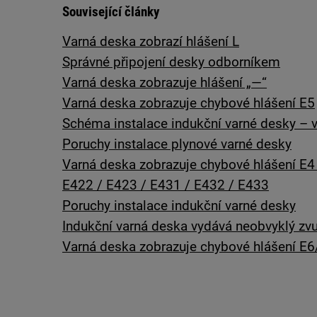
Související články
Varná deska zobrazí hlášení L
Správné připojení desky odborníkem
Varná deska zobrazuje hlášení „—“
Varná deska zobrazuje chybové hlášení E5
Schéma instalace indukční varné desky – v
Poruchy instalace plynové varné desky
Varná deska zobrazuje chybové hlášení E4
E422 / E423 / E431 / E432 / E433
Poruchy instalace indukční varné desky
Indukční varná deska vydává neobvyklý zv
Varná deska zobrazuje chybové hlášení E