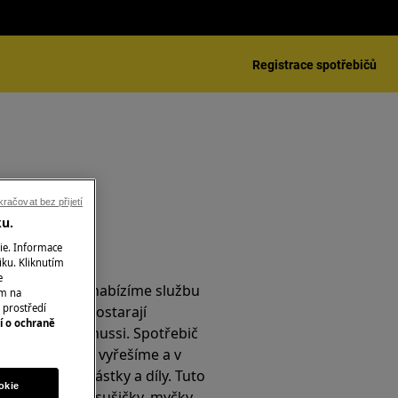
Registrace spotřebičů
račovat bez přijetí
ku.
ie. Informace
is
iku. Kliknutím
e
é se nacházíte, nabízíme službu
ím na
 prostředí
. O opravu se postarají
í o ochraně
sní technici zanussi. Spotřebič
jeme, poruchu vyřešíme a v
yměníme součástky a díly. Tuto
okie
e pro pračky, sušičky, myčky,