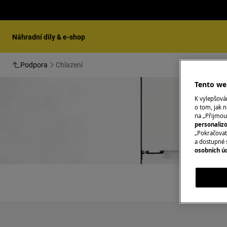
Náhradní díly & e-shop
Podpora
Chlazení
Tento web
K vylepšov
o tom, jak n
na „Přijmou
personaliz
„Pokračovat 
a dostupné 
osobních ú