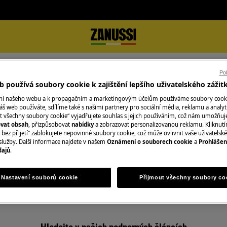
Pok
 používá soubory cookie k zajištění lepšího uživatelského zážit
ání našeho webu a k propagačním a marketingovým účelům používáme soubory cook
áš web používáte, sdílíme také s našimi partnery pro sociální média, reklamu a analyt
t všechny soubory cookie“ vyjadřujete souhlas s jejich používáním, což nám umožňuj
ovat obsah
, přizpůsobovat
nabídky
a zobrazovat personalizovanou reklamu. Kliknut
Podpora pro Chlazení
bez přijetí“ zablokujete nepovinné soubory cookie, což může ovlivnit vaše uživatelské
služby. Další informace najdete v našem
Oznámení o souborech cookie
a
Prohlášen
dajů
.
Nastavení souborů cookie
Přijmout všechny soubory co