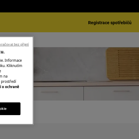
Registrace spotřebičů
račovat bez přijetí
ku.
ie. Informace
iku. Kliknutím
e
ím na
 prostředí
í o ochraně
okie