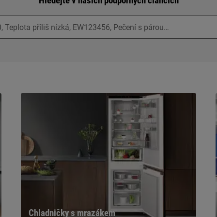
Hledejte v našich podporných článcích
Chladničky s mrazákem