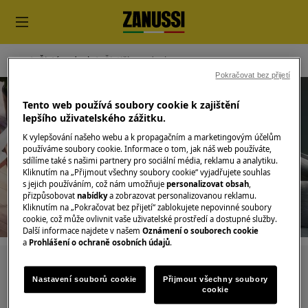
Čistý vzduch
Čističky vzduchu
Pokračovat bez přijetí
Tento web používá soubory cookie k zajištění
lepšího uživatelského zážitku.
K vylepšování našeho webu a k propagačním a marketingovým účelům
používáme soubory cookie. Informace o tom, jak náš web používáte,
Podpora pro Čističky vzduchu
sdílíme také s našimi partnery pro sociální média, reklamu a analytiku.
Kliknutím na „Přijmout všechny soubory cookie“ vyjadřujete souhlas
s jejich používáním, což nám umožňuje
personalizovat obsah
,
přizpůsobovat
nabídky
a zobrazovat personalizovanou reklamu.
Kliknutím na „Pokračovat bez přijetí“ zablokujete nepovinné soubory
cookie, což může ovlivnit vaše uživatelské prostředí a dostupné služby.
Další informace najdete v našem
Oznámení o souborech cookie
a
Prohlášení o ochraně osobních údajů
.
Hledejte v našich podporných článcích
Nastavení souborů cookie
Přijmout všechny soubory
cookie