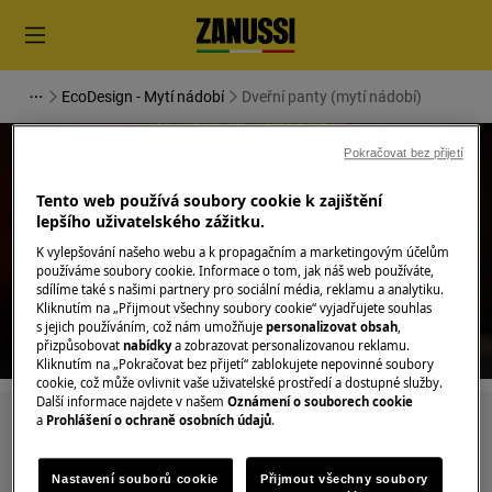
EcoDesign - Mytí nádobí
Dveřní panty (mytí nádobí)
Pokračovat bez přijetí
Tento web používá soubory cookie k zajištění
lepšího uživatelského zážitku.
Podpora pro Dveřní panty (mytí
K vylepšování našeho webu a k propagačním a marketingovým účelům
nádobí)
používáme soubory cookie. Informace o tom, jak náš web používáte,
sdílíme také s našimi partnery pro sociální média, reklamu a analytiku.
Kliknutím na „Přijmout všechny soubory cookie“ vyjadřujete souhlas
s jejich používáním, což nám umožňuje
personalizovat obsah
,
přizpůsobovat
nabídky
a zobrazovat personalizovanou reklamu.
Kliknutím na „Pokračovat bez přijetí“ zablokujete nepovinné soubory
cookie, což může ovlivnit vaše uživatelské prostředí a dostupné služby.
Další informace najdete v našem
Oznámení o souborech cookie
a
Prohlášení o ochraně osobních údajů
.
Hledejte v našich podporných článcích
Nastavení souborů cookie
Přijmout všechny soubory