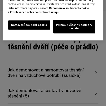
Kliknutím na „Pokračovat bez přijetí“ zablokujete nepovinné soubory
cookie, což může ovlivnit vaše uživatelské prostředí a dostupné služby.
Další informace najdete v našem
Oznámení o souborech cookie
a
Prohlášení o ochraně osobních údajů
.
Nastavení souborů cookie
Přijmout všechny soubory
cookie
Doporučené články pro
těsnění dvěří (péče o prádlo)
Jak demontovat a namontovat těsnění
dveří na vzduchové potrubí (sušička)
Jak demontovat a sestavit vlnovcové
těsnění (5)