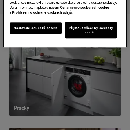
cookie, což může ovlivnit vaše uživatelské prostředí a dostupné služby.
Další informace najdete v našem
Oznámení o souborech cookie
a
Prohlášení o ochraně osobních údajů
.
Nastavení souborů cookie
Přijmout všechny soubory
cookie
Pračky