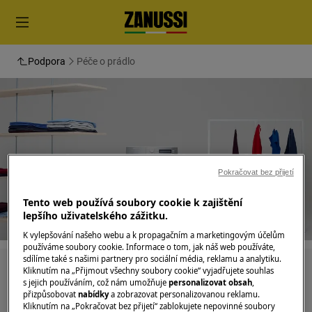
Podpora
Péče o prádlo
Podpora pro Péče o prádlo
Pokračovat bez přijetí
Tento web používá soubory cookie k zajištění
lepšího uživatelského zážitku.
K vylepšování našeho webu a k propagačním a marketingovým účelům
používáme soubory cookie. Informace o tom, jak náš web používáte,
sdílíme také s našimi partnery pro sociální média, reklamu a analytiku.
Hledejte v našich podporných článcích
Kliknutím na „Přijmout všechny soubory cookie“ vyjadřujete souhlas
s jejich používáním, což nám umožňuje
personalizovat obsah
,
přizpůsobovat
nabídky
a zobrazovat personalizovanou reklamu.
Kliknutím na „Pokračovat bez přijetí“ zablokujete nepovinné soubory