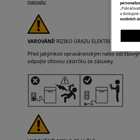
manuals/
personaliz
„Pokračovat 
a dostupné 
osobních ú
VAROVÁNÍ!
RIZIKO ÚRAZU ELEKTRICKÝM PRO
Před jakýmkoli opravárenským nebo údržbovým
odpojte síťovou zástrčku ze zásuvky.