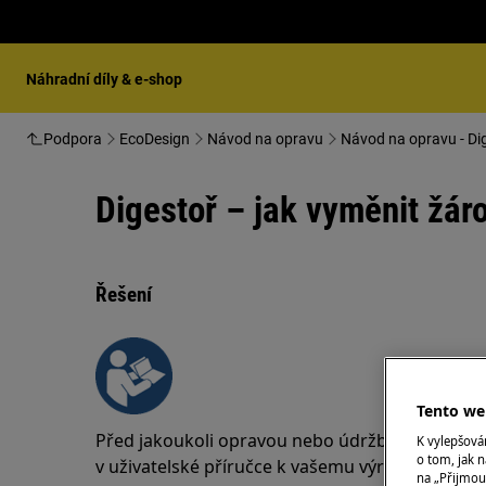
Náhradní díly & e-shop
Podpora
EcoDesign
Návod na opravu
Návod na opravu - Di
Digestoř – jak vyměnit žár
Řešení
Tento web
Před jakoukoli opravou nebo údržbou si vždy 
K vylepšov
o tom, jak n
v uživatelské příručce k vašemu výrobku.
https:/
na „Přijmou