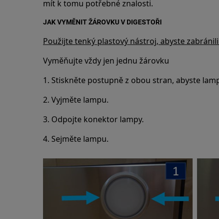
mít k tomu potřebné znalosti.
JAK VYMĚNIT ŽÁROVKU V DIGESTOŘI
Použijte tenký plastový nástroj, abyste zabránil
Vyměňujte vždy jen jednu žárovku
1. Stiskněte postupně z obou stran, abyste lam
2. Vyjměte lampu.
3. Odpojte konektor lampy.
4. Sejměte lampu.