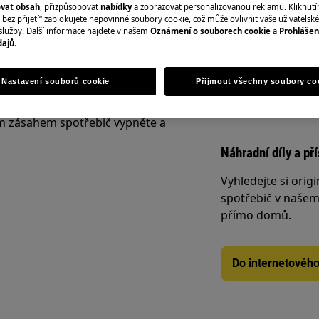
ovat obsah
, přizpůsobovat
nabídky
a zobrazovat personalizovanou reklamu. Kliknut
varné desky, chlad
bez přijetí“ zablokujete nepovinné soubory cookie, což může ovlivnit vaše uživatelské
služby. Další informace najdete v našem
Oznámení o souborech cookie
a
Prohlášen
digestoře, trouby
dajů
.
Rezervovat servi
Nastavení souborů cookie
Přijmout všechny soubory co
UDEM
 zásahem spotřebič vypněte a
Náhradní díly a př
Vyhledejte si origi
spotřebič v našem 
přímo domů.
Do internetovéh