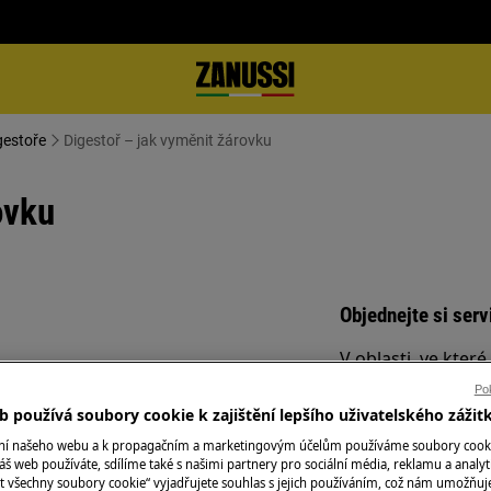
gestoře
Digestoř – jak vyměnit žárovku
ovku
Objednejte si serv
V oblasti, ve kter
Fixní cena servisu
Pok
kvalifikovaní servi
 používá soubory cookie k zajištění lepšího uživatelského zážit
nejprve zkontrolu
prostudujte bezpečnostní informace
ání našeho webu a k propagačním a marketingovým účelům používáme soubory cook
případě potřeby v
áš web používáte, sdílíme také s našimi partnery pro sociální média, reklamu a analyt
/www.electrolux.com/support/user-
t všechny soubory cookie“ vyjadřujete souhlas s jejich používáním, což nám umožňuj
službu poskytujem