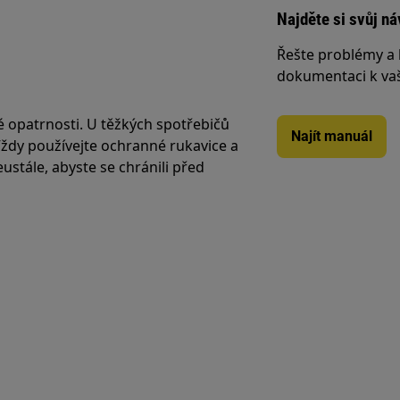
Najděte si svůj ná
Řešte problémy a 
dokumentaci k va
é opatrnosti. U těžkých spotřebičů
Najít manuál
 Vždy používejte ochranné rukavice a
stále, abyste se chránili před