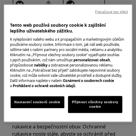
Pokračovat bez přijetí
Tento web používá soubory cookie k zajištění
lepšího uživatelského zážitku.
K vylepšování našeho webu a k propagačním a marketingovým účelům
používáme soubory cookie. Informace o tom, jak náš web používáte,
sdílíme také s našimi partnery pro sociální média, reklamu a analytiku.
Kliknutím na „Přijmout všechny soubory cookie“ vyjadřujete souhlas
s jejich používáním, což nám umožňuje
personalizovat obsah
,
VAROVÁNÍ!
RIZIKO ZRANĚNÍ
přizpůsobovat
nabídky
a zobrazovat personalizovanou reklamu.
Kliknutím na „Pokračovat bez přijetí“ zablokujete nepovinné soubory
cookie, což může ovlivnit vaše uživatelské prostředí a dostupné služby.
Další informace najdete v našem
Oznámení o souborech cookie
a
Prohlášení o ochraně osobních údajů
.
Nastavení souborů cookie
Přijmout všechny soubory
Vždy buďte opatrní při přemísťování spotřebičů.
cookie
U těžkých spotřebičů je nejbezpečnější, když je
přemístí dvě osoby. Vždy používejte ochranné
rukavice a bezpečnostní obuv. Ochranné
rukavice noste stále, abyste se ochránili před