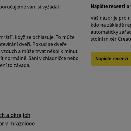
Napište recenzi a 
poručujeme vám si vyžádat
Váš názor je pro n
kdo na základě reg
automaticky zařad
rští”, když se ochlazuje. To může
stolní mixér Creat
tevírání dveří. Pokud se dveře
 vzduch a může trvat několik minut,
řít normálně. Sání v chladničce nebo
Napište recenzi
ení to závada.
h a okrajích
or v mrazničce