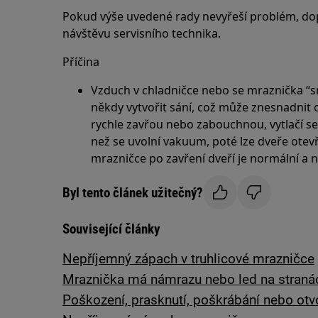
Pokud výše uvedené rady nevyřeší problém, do
návštěvu servisního technika.
Příčina
Vzduch v chladničce nebo se mraznička “sm
někdy vytvořit sání, což může znesnadnit o
rychle zavřou nebo zabouchnou, vytlačí se
než se uvolní vakuum, poté lze dveře otev
mrazničce po zavření dveří je normální a n
Byl tento článek užitečný?
Související články
Nepříjemný zápach v truhlicové mrazničce
Mraznička má námrazu nebo led na stranác
Poškození, prasknutí, poškrábání nebo otv