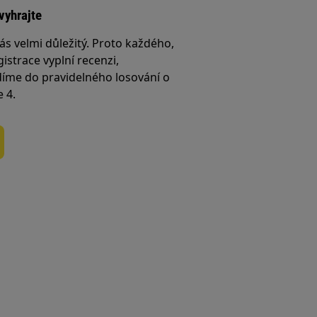
vyhrajte
ás velmi důležitý. Proto každého,
istrace vyplní recenzi,
íme do pravidelného losování o
e 4.