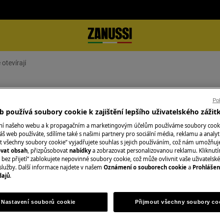
otevírají
žně otevírají
Pok
 používá soubory cookie k zajištění lepšího uživatelského zážit
ání našeho webu a k propagačním a marketingovým účelům používáme soubory cook
áš web používáte, sdílíme také s našimi partnery pro sociální média, reklamu a analyt
Objednejte si serv
t všechny soubory cookie“ vyjadřujete souhlas s jejich používáním, což nám umožňuj
ovat obsah
, přizpůsobovat
nabídky
a zobrazovat personalizovanou reklamu. Kliknut
V oblasti, ve kter
bez přijetí“ zablokujete nepovinné soubory cookie, což může ovlivnit vaše uživatelské
služby. Další informace najdete v našem
Oznámení o souborech cookie
a
Prohlášen
Fixní cena servisu
dajů
.
t
kvalifikovaní servi
nejprve zkontrolu
Nastavení souborů cookie
Přijmout všechny soubory co
případě potřeby v
službu poskytujem