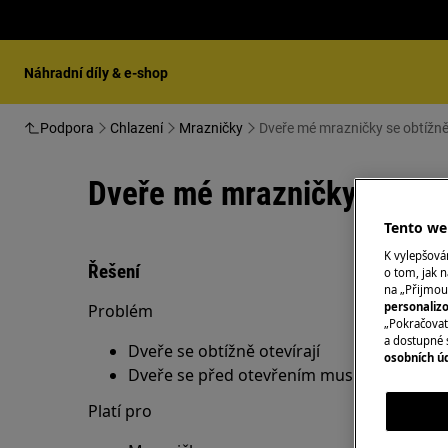
Náhradní díly & e-shop
Podpora
Chlazení
Mrazničky
Dveře mé mrazničky se obtížně 
Dveře mé mrazničky se obtí
Tento web
K vylepšov
Řešení
o tom, jak n
na „Přijmou
personaliz
Problém
„Pokračovat 
a dostupné 
Dveře se obtížně otevírají
osobních ú
Dveře se před otevřením musí ztěžka taha
Platí pro