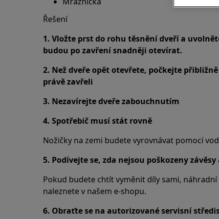
Mraznička
Řešení
1. Vložte prst do rohu těsnění dveří a uvolnět
budou po zavření snadněji otevírat.
2. Než dveře opět otevřete, počkejte přibližn
právě zavřeli
3. Nezavírejte dveře zabouchnutím
4. Spotřebič musí stát rovně
Nožičky na zemi budete vyrovnávat pomocí vo
5. Podívejte se, zda nejsou poškozeny závěs
Pokud budete chtít vyměnit díly sami, náhradní 
naleznete v našem e-shopu.
6. Obraťte se na autorizované servisní středi