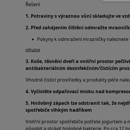
Řešení
1. Potraviny s výraznou vůní skladujte ve v
2. Před zahájením čištění odmražte mraznič
Pokyny k odmražení mrazničky naleznete v
příručce
3. Koše, těsnění dveří a vnitřní prostor pečl
antibakteriálním desinfekčním/čistícím pro
Vhodné čistící prostředky a produkty péče nal
4. Vyčistěte odpařovací misku nad kompresor
5. Hnilobný zápach lze odstranit tak, že nejdř
spotřebiče vlhkým hadříkem
Vnitřní prostor spotřebiče potřete jogurtem a 
působit a strávit hnilobné bakterie. Po cca 12 