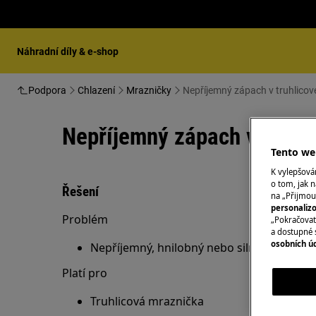
Náhradní díly & e-shop
Podpora
Chlazení
Mrazničky
Nepříjemný zápach v truhlicov
Nepříjemný zápach v truhl
Tento web
K vylepšov
o tom, jak n
Řešení
na „Přijmou
personaliz
Problém
„Pokračovat 
a dostupné 
osobních ú
Nepříjemný, hnilobný nebo silný zápach v
Platí pro
Truhlicová mraznička