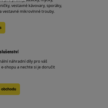
ničky, vestavné kávovary, sporáky,
 a vestavné mikrovlnné trouby.
s
íslušenství
nální náhradní díly pro váš
e-shopu a nechte si je doručit
o obchodu