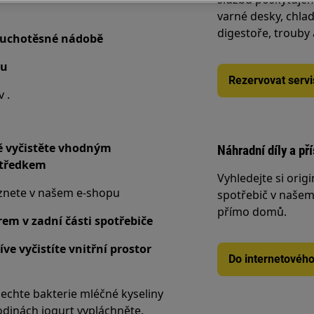
varné desky, chlad
digestoře, trouby
zduchotěsné nádobě
ku
Rezervovat servi
 .
ivě vyčistěte vhodným
Náhradní díly a př
středkem
Vyhledejte si origi
eznete v našem e-shopu
spotřebič v našem 
přímo domů.
em v zadní části spotřebiče
íve vyčistíte vnitřní prostor
Do internetovéh
nechte bakterie mléčné kyseliny
hodinách jogurt vypláchněte.