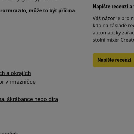
Napište recenzi a 
e rozmrazilo, může to být příčina
Váš názor je pro n
kdo na základě reg
automaticky zařad
stolní mixér Creat
Napište recenzi
h a okrajích
or v mrazničce
na, škrábance nebo díra
tvereček