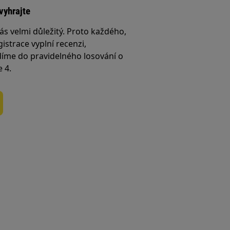
vyhrajte
ás velmi důležitý. Proto každého,
istrace vyplní recenzi,
íme do pravidelného losování o
e 4.