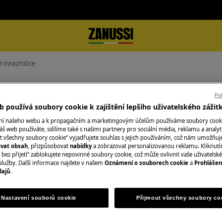
é mrazničce
icové mrazničce
Pok
 používá soubory cookie k zajištění lepšího uživatelského zážit
ání našeho webu a k propagačním a marketingovým účelům používáme soubory cook
áš web používáte, sdílíme také s našimi partnery pro sociální média, reklamu a analyt
t všechny soubory cookie“ vyjadřujete souhlas s jejich používáním, což nám umožňuj
Objednejte si serv
ovat obsah
, přizpůsobovat
nabídky
a zobrazovat personalizovanou reklamu. Kliknut
bez přijetí“ zablokujete nepovinné soubory cookie, což může ovlivnit vaše uživatelské
V oblasti, ve kter
služby. Další informace najdete v našem
Oznámení o souborech cookie
a
Prohlášen
dajů
.
 mrazničce
Fixní cena servisu
kvalifikovaní servi
nejprve zkontrolu
Nastavení souborů cookie
Přijmout všechny soubory co
případě potřeby v
službu poskytujem