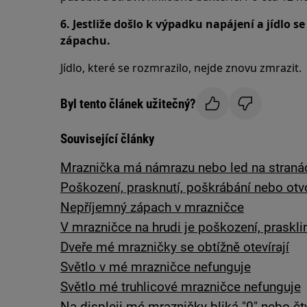
6. Jestliže došlo k výpadku napájení a jídlo s
zápachu.
Jídlo, které se rozmrazilo, nejde znovu zmrazit.
Byl tento článek užitečný?
Související články
Mraznička má námrazu nebo led na stranác
Poškození, prasknutí, poškrábání nebo otv
Nepříjemný zápach v mrazničce
V mrazničce na hrudi je poškození, praskli
Dveře mé mrazničky se obtížně otevírají
Světlo v mé mrazničce nefunguje
Světlo mé truhlicové mrazničce nefunguje
Na displeji mé mrazničky bliká "0" nebo č