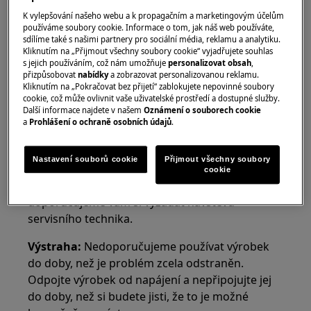
K vylepšování našeho webu a k propagačním a marketingovým účelům
Řešení:
používáme soubory cookie. Informace o tom, jak náš web používáte,
sdílíme také s našimi partnery pro sociální média, reklamu a analytiku.
1. Bude třeba instalovat vnější dvířka, aby
Kliknutím na „Přijmout všechny soubory cookie“ vyjadřujete souhlas
s jejich používáním, což nám umožňuje
personalizovat obsah
,
závěsy dobře fungovaly.
přizpůsobovat
nabídky
a zobrazovat personalizovanou reklamu.
Kliknutím na „Pokračovat bez přijetí“ zablokujete nepovinné soubory
Více informací naleznete v pokynech k instalaci,
cookie, což může ovlivnit vaše uživatelské prostředí a dostupné služby.
Další informace najdete v našem
Oznámení o souborech cookie
které jsou dodány spolu se spotřebičem.
a
Prohlášení o ochraně osobních údajů
.
2. Obraťte se na autorizované servisní
středisko
Nastavení souborů cookie
Přijmout všechny soubory
cookie
Pokud výše uvedené rady nevyřeší problém,
doporučujeme vám si vyžádat návštěvu
servisního technika.
Výstraha:
Nedoporučujeme používat výrobek
do doby, než je problém zcela odstraněn.
Odpojte výrobek od napájení a nepřipojujte jej
do doby, než si budete jisti, že to je možné