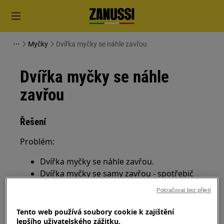
Myčky
Dvířka myčky se náhle zavřou
Dvířka myčky se náhle
zavřou
Řešení
Problém:
Dvířka myčky se náhle zavřou.
Dvířka myčky se samy zavřou - spotřebič
nelze naplnit
Pokračovat bez přijetí
Platí pro:
Tento web používá soubory cookie k zajištění
lepšího uživatelského zážitku.
Vestavnou myčku nádobí