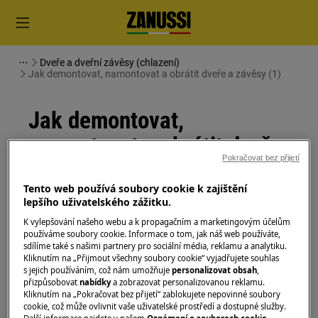
Dveře a dveřní závěsy (chlazení)
Jak demontovat, namontovat a obrátit dveře a závěsy (1)
Jak demontovat,
namontovat a obrátit dveře
Pokračovat bez přijetí
a závěsy (1)
Tento web používá soubory cookie k zajištění
lepšího uživatelského zážitku.
Řešení
K vylepšování našeho webu a k propagačním a marketingovým účelům
používáme soubory cookie. Informace o tom, jak náš web používáte,
Před jakoukoli údržbou vypněte spotřebič a
sdílíme také s našimi partnery pro sociální média, reklamu a analytiku.
vytáhněte zástrčku ze
zásuvky.
Kliknutím na „Přijmout všechny soubory cookie“ vyjadřujete souhlas
s jejich používáním, což nám umožňuje
personalizovat obsah
,
Při přemisťování spotřebičů buďte vždy opatrní, u
přizpůsobovat
nabídky
a zobrazovat personalizovanou reklamu.
Kliknutím na „Pokračovat bez přijetí“ zablokujete nepovinné soubory
těžkých spotřebičů je nutné jej přemisťovat dvěma
cookie, což může ovlivnit vaše uživatelské prostředí a dostupné služby.
osobami.