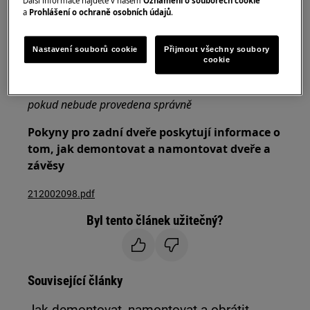
Další informace najdete v našem
Oznámení o souborech cookie
a
Prohlášení o ochraně osobních údajů
.
Vždy používejte ochranné rukavice a přiloženou
obuv.
Nastavení souborů cookie
Přijmout všechny soubory
cookie
Vezměte prosím na vědomí, že neopravitelná nebo
neodborná oprava může mít bezpečnostní důsledky,
pokud nebude provedena správně
Pokyny pro zadní dveře poskytují informace o
tom, jak demontovat a namontovat dveře a
závěsy
212002098.pdf
Byl tento článek užitečný?
Související články
Jak demontovat, namontovat a obrátit