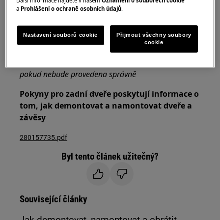
Další informace najdete v našem
Oznámení o souborech cookie
a
Prohlášení o ochraně osobních údajů
.
Vždy používejte ochranné rukavice a přiloženou
obuv.
Nastavení souborů cookie
Přijmout všechny soubory
cookie
Vezměte prosím na vědomí, že neopravitelná nebo
neodborná oprava může mít bezpečnostní důsledky,
pokud nebude provedena správně
Pokyny pro zadní dveře poskytují informace o
tom, jak demontovat a namontovat dveře a
závěsy
280157735.pdf
Byl tento článek užitečný?
Související články
Jak demontovat, namontovat a obrátit