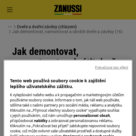
Dveře a dveřní závěsy (chlazení)
Jak demontovat, namontovat a obrátit dveře a závěsy (16)
Jak demontovat,
namontovat a obrátit dveře
Pokračovat bez přijetí
a závěsy (16)
Tento web používá soubory cookie k zajištění
lepšího uživatelského zážitku.
Řešení
K vylepšování našeho webu a k propagačním a marketingovým účelům
používáme soubory cookie. Informace o tom, jak náš web používáte,
Před jakoukoli údržbou vypněte spotřebič a
sdílíme také s našimi partnery pro sociální média, reklamu a analytiku.
vytáhněte zástrčku ze
zásuvky.
Kliknutím na „Přijmout všechny soubory cookie“ vyjadřujete souhlas
s jejich používáním, což nám umožňuje
personalizovat obsah
,
Při přemisťování spotřebičů buďte vždy opatrní, u
přizpůsobovat
nabídky
a zobrazovat personalizovanou reklamu.
Kliknutím na „Pokračovat bez přijetí“ zablokujete nepovinné soubory
těžkých spotřebičů je nutné jej přemisťovat dvěma
cookie, což může ovlivnit vaše uživatelské prostředí a dostupné služby.
osobami.