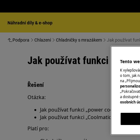
Náhradní díly & e-shop
Podpora
Chlazení
Chladničky s mrazákem
Jak používat fun
Jak používat funkci „power
Tento web
K vylepšov
o tom, jak n
na „Přijmou
Řešení
personaliz
„Pokračovat 
Otázka:
a dostupné 
osobních ú
Jak používat funkci „power cool“ a „power
Jak používat funkci „Coolmatic“ a „Frostma
Platí pro: