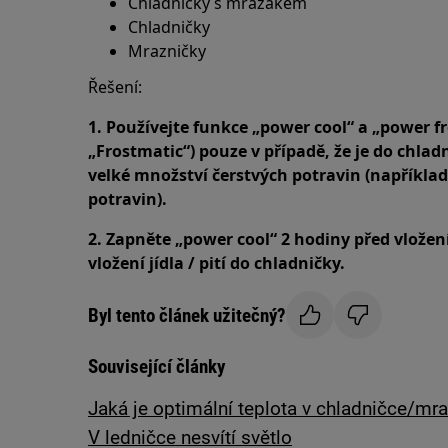
Chladničky s mrazákem
Chladničky
Mrazničky
Řešení:
1. Používejte funkce „power cool“ a „power fr
„Frostmatic“) pouze v případě, že je do chl
velké množství čerstvých potravin (napříkla
potravin).
2. Zapněte „power cool“ 2 hodiny před vložení
vložení jídla / pití do chladničky.
Byl tento článek užitečný?
Související články
Jaká je optimální teplota v chladničce/mr
V ledničce nesvítí světlo