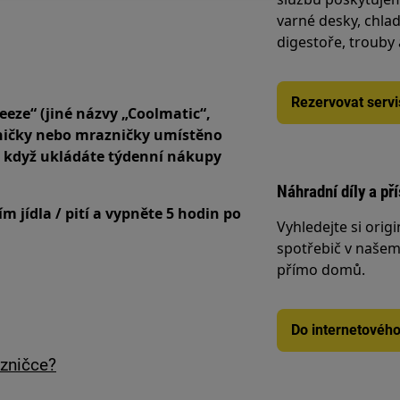
varné desky, chlad
digestoře, trouby
Rezervovat servi
eeze“ (jiné názvy „Coolmatic“,
adničky nebo mrazničky umístěno
d když ukládáte týdenní nákupy
Náhradní díly a př
m jídla / pití a vypněte 5 hodin po
Vyhledejte si origi
spotřebič v našem 
přímo domů.
Do internetovéh
azničce?