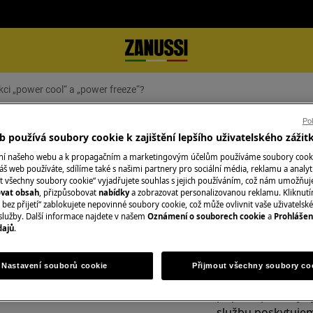
kci „power cool“ a „power freeze“?
Pok
 cool“ a „power freeze“?
 používá soubory cookie k zajištění lepšího uživatelského zážit
ání našeho webu a k propagačním a marketingovým účelům používáme soubory cook
áš web používáte, sdílíme také s našimi partnery pro sociální média, reklamu a analyt
t všechny soubory cookie“ vyjadřujete souhlas s jejich používáním, což nám umožňuj
ovat obsah
, přizpůsobovat
nabídky
a zobrazovat personalizovanou reklamu. Kliknut
Objednejte si serv
bez přijetí“ zablokujete nepovinné soubory cookie, což může ovlivnit vaše uživatelské
služby. Další informace najdete v našem
Oznámení o souborech cookie
a
Prohlášen
V oblasti, ve kter
dajů
.
 freeze“?
Fixní cena servisu
tic“?
kvalifikovaní servi
Nastavení souborů cookie
Přijmout všechny soubory co
nejprve zkontrolu
případě potřeby v
službu poskytujem