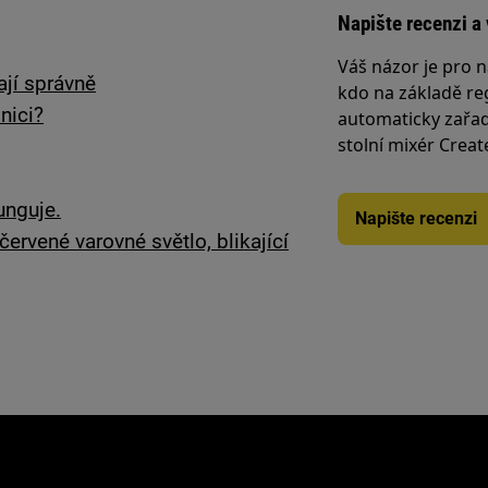
Napište recenzi a 
Váš názor je pro n
ají správně
kdo na základě reg
nici?
automaticky zařad
stolní mixér Creat
unguje.
Napište recenzi
ervené varovné světlo, blikající