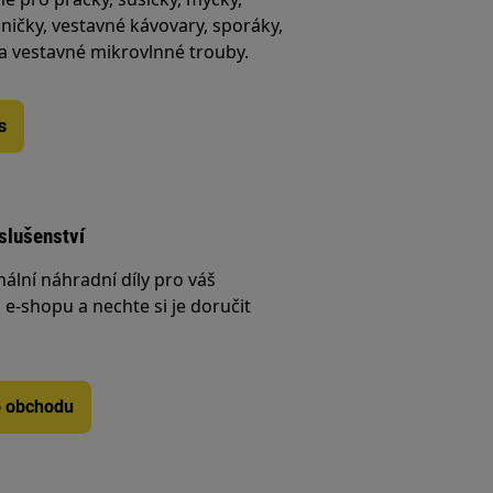
ničky, vestavné kávovary, sporáky,
 a vestavné mikrovlnné trouby.
s
íslušenství
nální náhradní díly pro váš
e-shopu a nechte si je doručit
o obchodu