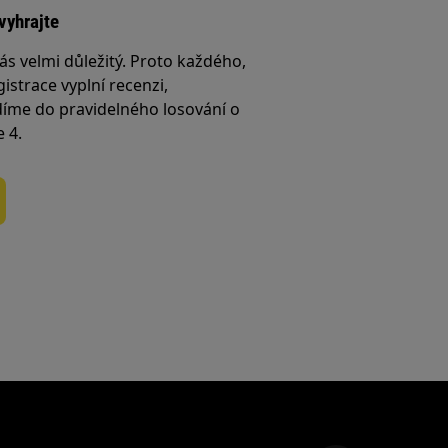
vyhrajte
ás velmi důležitý. Proto každého,
istrace vyplní recenzi,
íme do pravidelného losování o
e 4.