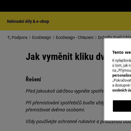
Náhradní díly & e-shop
Podpora
EcoDesign
EcoDesign - Chlazení
Držadla dveří (chl
Tento web
Jak vyměnit kliku dveří (2)
K vylepšov
o tom, jak n
na „Přijmou
personaliz
Řešení
„Pokračovat 
a dostupné 
Před jakoukoli údržbou vypněte spotřebič a vytáhně
osobních ú
Při přemisťování spotřebičů buďte vždy opatrní, u tě
přemisťovat dvěma osobami.
Vždy používejte ochranné rukavice a přiloženou obu