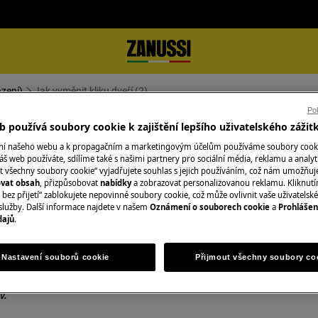
azení)
Jak vyměnit kliku dveří (2)
Pok
 používá soubory cookie k zajištění lepšího uživatelského zážit
ání našeho webu a k propagačním a marketingovým účelům používáme soubory cook
áš web používáte, sdílíme také s našimi partnery pro sociální média, reklamu a analyt
t všechny soubory cookie“ vyjadřujete souhlas s jejich používáním, což nám umožňuj
ovat obsah
, přizpůsobovat
nabídky
a zobrazovat personalizovanou reklamu. Kliknut
bez přijetí“ zablokujete nepovinné soubory cookie, což může ovlivnit vaše uživatelské
služby. Další informace najdete v našem
Oznámení o souborech cookie
a
Prohlášen
te zástrčku ze
zásuvky.
dajů
.
žkých spotřebičů je nutné jej
Nastavení souborů cookie
Přijmout všechny soubory co
v.