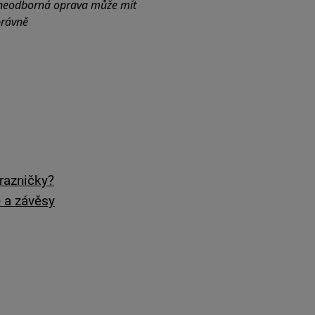
 neodborná oprava může mít
právně
razničky?
 a závěsy