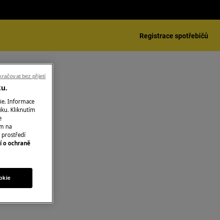
Registrace spotřebičů
račovat bez přijetí
ku.
ie. Informace
iku. Kliknutím
e
ím na
 prostředí
í o ochraně
okie