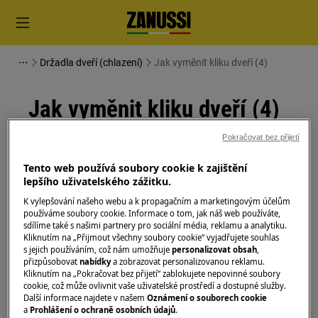
Držadla dveří (chlazení)
Jak vyměnit kliku dveří (4)
Jak vyměnit kliku dveří (4)
Pokračovat bez přijetí
Řešení
Tento web používá soubory cookie k zajištění
Před jakoukoli údržbou vypněte spotřebič a
lepšího uživatelského zážitku.
vytáhněte zástrčku ze
zásuvky.
K vylepšování našeho webu a k propagačním a marketingovým účelům
používáme soubory cookie. Informace o tom, jak náš web používáte,
Při přemisťování spotřebičů buďte vždy opatrní, u
sdílíme také s našimi partnery pro sociální média, reklamu a analytiku.
těžkých spotřebičů je nutné jej přemisťovat dvěma
Kliknutím na „Přijmout všechny soubory cookie“ vyjadřujete souhlas
s jejich používáním, což nám umožňuje
personalizovat obsah
,
osobami.
přizpůsobovat
nabídky
a zobrazovat personalizovanou reklamu.
Kliknutím na „Pokračovat bez přijetí“ zablokujete nepovinné soubory
Vždy používejte ochranné rukavice a přiloženou
cookie, což může ovlivnit vaše uživatelské prostředí a dostupné služby.
obuv.
Další informace najdete v našem
Oznámení o souborech cookie
a
Prohlášení o ochraně osobních údajů
.