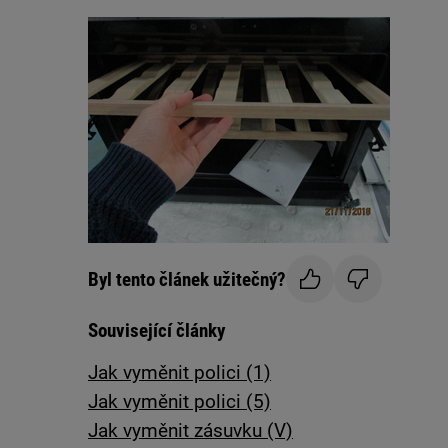
Byl tento článek užitečný?
Související články
Jak vyměnit polici (1)
Jak vyměnit polici (5)
Jak vyměnit zásuvku (V)