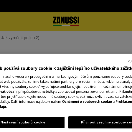
Jak vyměnit polici (2)
Pok
 používá soubory cookie k zajištění lepšího uživatelského zážit
ání našeho webu a k propagačním a marketingovým účelům používáme soubory cook
áš web používáte, sdílíme také s našimi partnery pro sociální média, reklamu a analyt
t všechny soubory cookie“ vyjadřujete souhlas s jejich používáním, což nám umožňuj
te zástrčku ze
zásuvky.
ovat obsah
, přizpůsobovat
nabídky
a zobrazovat personalizovanou reklamu. Kliknut
bez přijetí“ zablokujete nepovinné soubory cookie, což může ovlivnit vaše uživatelské
služby. Další informace najdete v našem
Oznámení o souborech cookie
a
Prohlášen
žkých spotřebičů je nutné jej
dajů
.
v.
Nastavení souborů cookie
Přijmout všechny soubory co