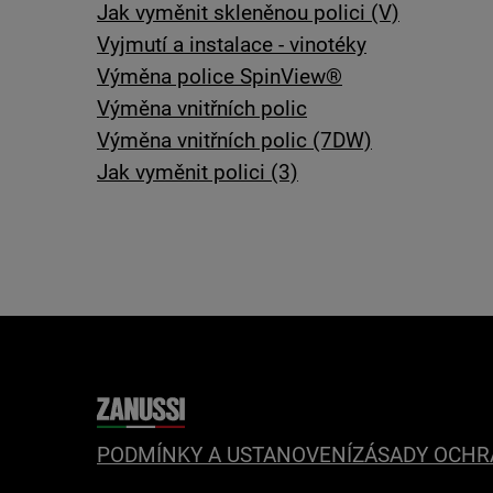
Jak vyměnit skleněnou polici (V)
Vyjmutí a instalace - vinotéky
Výměna police SpinView®
Výměna vnitřních polic
Výměna vnitřních polic (7DW)
Jak vyměnit polici (3)
PODMÍNKY A USTANOVENÍ
ZÁSADY OCHR