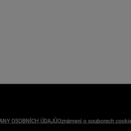
ANY OSOBNÍCH ÚDAJŮ
Oznámení o souborech cooki