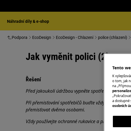
Náhradní díly & e-shop
Podpora
EcoDesign
EcoDesign - Chlazení
police (chlazení)
Jak vyměnit polici (2)
Tento web
K vylepšov
Řešení
o tom, jak n
na „Přijmou
Před jakoukoli údržbou vypněte spotřebič a vytáhně
personaliz
„Pokračovat 
a dostupné 
Při přemisťování spotřebičů buďte vždy opatrní, u tě
osobních ú
přemisťovat dvěma osobami.
Vždy používejte ochranné rukavice a přiloženou obu