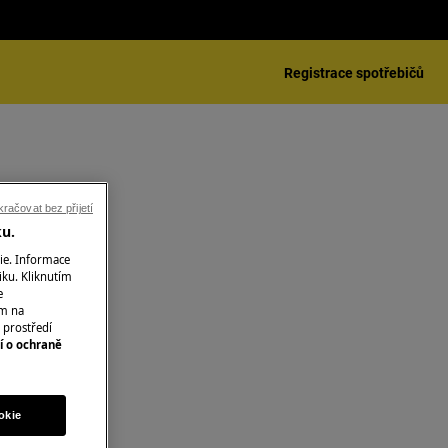
Registrace spotřebičů
račovat bez přijetí
ku.
ie. Informace
iku. Kliknutím
e
ím na
 prostředí
í o ochraně
okie