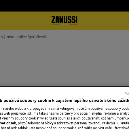
Výměna police SpinView®
te zástrčku ze
zásuvky.
Pok
 používá soubory cookie k zajištění lepšího uživatelského zážit
žkých spotřebičů je nutné jej
ání našeho webu a k propagačním a marketingovým účelům používáme soubory cook
áš web používáte, sdílíme také s našimi partnery pro sociální média, reklamu a analyt
t všechny soubory cookie“ vyjadřujete souhlas s jejich používáním, což nám umožňuj
v.
ovat obsah
, přizpůsobovat
nabídky
a zobrazovat personalizovanou reklamu. Kliknut
bez přijetí“ zablokujete nepovinné soubory cookie, což může ovlivnit vaše uživatelské