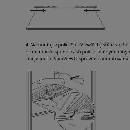
4. Namontujte polici SpinView®. Ujistěte se, že 
prohlubní ve spodní části police. Jemným pohy
zda je police SpinView® správně namontovaná.