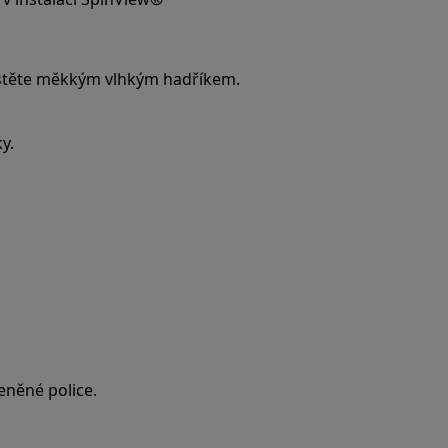
istěte měkkým vlhkým hadříkem.
y.
eněné police.