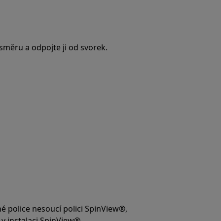
měru a odpojte ji od svorek.
é police nesoucí polici SpinView®,
v instalaci SpinView®