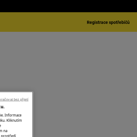
Registrace spotřebičů
račovat bez přijetí
ku.
ie. Informace
iku. Kliknutím
e
ím na
 prostředí