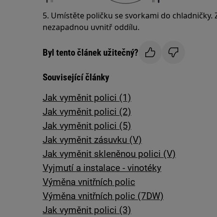
5. Umístěte poličku se svorkami do chladničky. 
nezapadnou uvnitř oddílu.
Byl tento článek užitečný?
Související články
Jak vyměnit polici (1)
Jak vyměnit polici (2)
Jak vyměnit polici (5)
Jak vyměnit zásuvku (V)
Jak vyměnit skleněnou polici (V)
Vyjmutí a instalace - vinotéky
Výměna vnitřních polic
Výměna vnitřních polic (7DW)
Jak vyměnit polici (3)