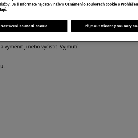
 neodborná oprava může mít
služby. Další informace najdete v našem
Oznámení o souborech cookie
a
Prohlášen
právně
dajů
.
Nastavení souborů cookie
Přijmout všechny soubory co
a vyměnit ji nebo vyčistit. Vyjmutí
u.