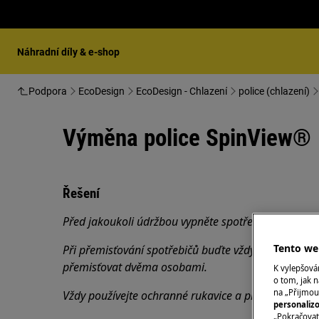
Náhradní díly & e-shop
Podpora
EcoDesign
EcoDesign - Chlazení
police (chlazení)
Výměna police SpinView®
Řešení
Před jakoukoli údržbou vypněte spotřebič a vytáhně
Tento web
Při přemisťování spotřebičů buďte vždy opatrní, u tě
přemisťovat dvěma osobami.
K vylepšov
o tom, jak n
na „Přijmou
Vždy používejte ochranné rukavice a přiloženou obu
personaliz
„Pokračovat 