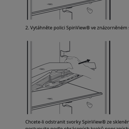
2. Vytáhněte polici SpinView® ve znázorněném s
Chcete-li odstranit svorky SpinView® ze skleněn
postupujte podle obrácených kroků popsaných 