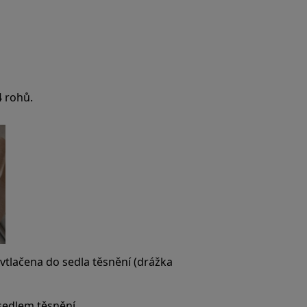
4 rohů.
a vtlačena do sedla těsnění (drážka
 sedlem těsnění.