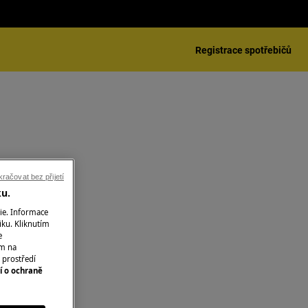
Registrace spotřebičů
račovat bez přijetí
ku.
ie. Informace
iku. Kliknutím
e
ím na
 prostředí
í o ochraně