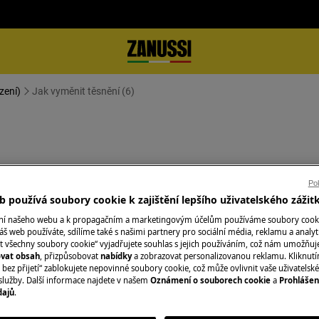
zení)
Jak vyměnit těsnění (6)
Pok
 používá soubory cookie k zajištění lepšího uživatelského zážit
te zástrčku ze
zásuvky.
ání našeho webu a k propagačním a marketingovým účelům používáme soubory cook
áš web používáte, sdílíme také s našimi partnery pro sociální média, reklamu a analyt
t všechny soubory cookie“ vyjadřujete souhlas s jejich používáním, což nám umožňuj
žkých spotřebičů je nutné jej
ovat obsah
, přizpůsobovat
nabídky
a zobrazovat personalizovanou reklamu. Kliknut
bez přijetí“ zablokujete nepovinné soubory cookie, což může ovlivnit vaše uživatelské
služby. Další informace najdete v našem
Oznámení o souborech cookie
a
Prohlášen
dajů
.
v.