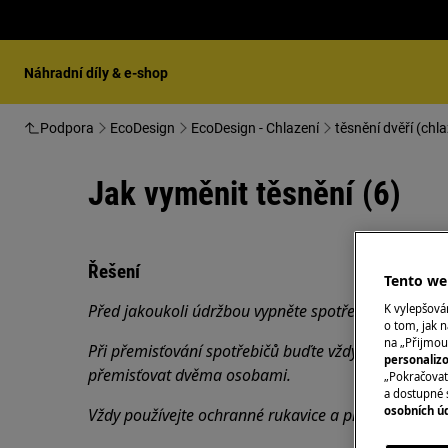
Náhradní díly & e-shop
Podpora
EcoDesign
EcoDesign - Chlazení
těsnění dvěří (chla
Jak vyměnit těsnění (6)
Řešení
Tento web
Před jakoukoli údržbou vypněte spotřebič a vytáhně
K vylepšov
o tom, jak n
na „Přijmou
Při přemisťování spotřebičů buďte vždy opatrní, u tě
personaliz
přemisťovat dvěma osobami.
„Pokračovat 
a dostupné 
osobních ú
Vždy používejte ochranné rukavice a přiloženou obu