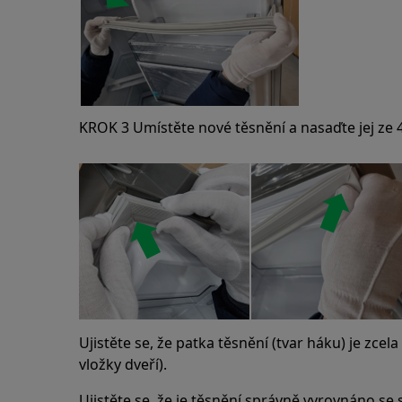
KROK 3 Umístěte nové těsnění a nasaďte jej ze 
Ujistěte se, že patka těsnění (tvar háku) je zcel
vložky dveří).
Ujistěte se, že je těsnění správně vyrovnáno se