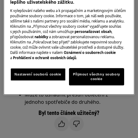
lepšího uživatelského zážitku.
Řešení:
K vylepšování našeho webu a k propagačním a marketingovým účelům
1. Dvířka pračky nelze otočit, aby se otevírala
používáme soubory cookie. Informace o tom, jak náš web používáte,
sdílíme také s našimi partnery pro sociální média, reklamu a analytiku.
na druhou stranu.
Kliknutím na „Přijmout všechny soubory cookie“ vyjadřujete souhlas
s jejich používáním, což nám umožňuje
personalizovat obsah
,
Směr, kterým se dvířka pračky otevírají,
přizpůsobovat
nabídky
a zobrazovat personalizovanou reklamu.
nelze změnit z důvodu elektrických
Kliknutím na „Pokračovat bez přijetí“ zablokujete nepovinné soubory
cookie, což může ovlivnit vaše uživatelské prostředí a dostupné služby.
součástí v pračce, které nelze přesunout.
Další informace najdete v našem
Oznámení o souborech cookie
Abyste dosáhli lepšího uspořádání
a
Prohlášení o ochraně osobních údajů
.
otevírání dvířek pračky vedle bubnové
sušičky, zaměňte oba spotřebiče navzájem
Nastavení souborů cookie
Přijmout všechny soubory
a otočte dvířka bubnové sušičky opačným
cookie
směrem.
Může to usnadnit přesun oblečení z
jednoho spotřebiče do druhého.
Byl tento článek užitečný?