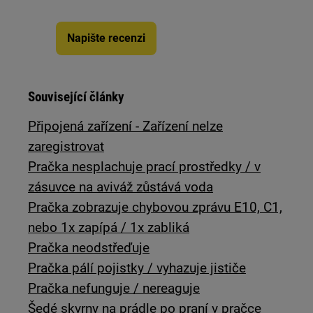
Napište recenzi
Související články
Připojená zařízení - Zařízení nelze
zaregistrovat
Pračka nesplachuje prací prostředky / v
zásuvce na aviváž zůstává voda
Pračka zobrazuje chybovou zprávu E10, C1,
nebo 1x zapípá / 1x zabliká
Pračka neodstřeďuje
Pračka pálí pojistky / vyhazuje jističe
Pračka nefunguje / nereaguje
Šedé skvrny na prádle po praní v pračce