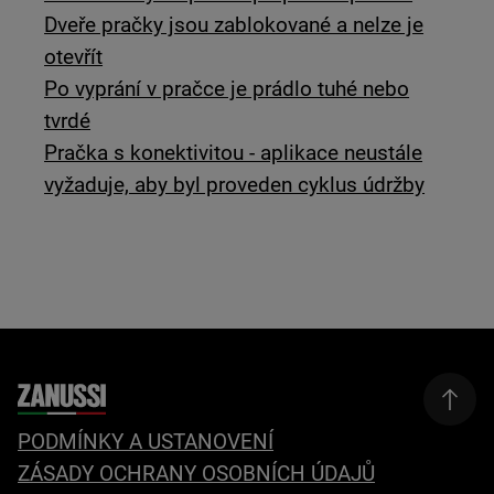
Dveře pračky jsou zablokované a nelze je
otevřít
Po vyprání v pračce je prádlo tuhé nebo
tvrdé
Pračka s konektivitou - aplikace neustále
vyžaduje, aby byl proveden cyklus údržby
PODMÍNKY A USTANOVENÍ
ZÁSADY OCHRANY OSOBNÍCH ÚDAJŮ