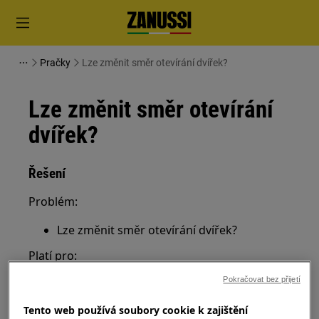
Pračky
Lze změnit směr otevírání dvířek?
Lze změnit směr otevírání
dvířek?
Řešení
Problém:
Lze změnit směr otevírání dvířek?
Platí pro:
Pokračovat bez přijetí
Pračka s předním plněním (integrovaná
nebo volně stojící)
Tento web používá soubory cookie k zajištění