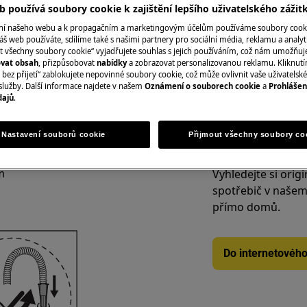
 používá soubory cookie k zajištění lepšího uživatelského zážit
varné desky, chlad
o volně stojící)
ání našeho webu a k propagačním a marketingovým účelům používáme soubory cook
digestoře, trouby
áš web používáte, sdílíme také s našimi partnery pro sociální média, reklamu a analyt
t všechny soubory cookie“ vyjadřujete souhlas s jejich používáním, což nám umožňuj
ovat obsah
, přizpůsobovat
nabídky
a zobrazovat personalizovanou reklamu. Kliknut
bez přijetí“ zablokujete nepovinné soubory cookie, což může ovlivnit vaše uživatelské
Rezervovat servi
služby. Další informace najdete v našem
Oznámení o souborech cookie
a
Prohlášen
dajů
.
ce.
oku více než 10 cm.
Nastavení souborů cookie
Přijmout všechny soubory co
Náhradní díly a př
mostatném letáku s pokyny pro
m
Vyhledejte si origi
spotřebič v našem 
přímo domů.
Do internetovéh