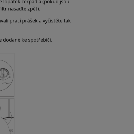
tně lopatek čerpadla (pokud jsou
iltr nasaďte zpět).
vali prací prášek a vyčistěte tak
e dodané ke spotřebiči.