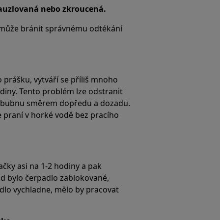
 zauzlovaná nebo zkroucená.
 může bránit správnému odtékání
prášku, vytváří se příliš mnoho
iny. Tento problém lze odstranit
m bubnu směrem dopředu a dozadu.
te praní v horké vodě bez pracího
čky asi na 1-2 hodiny a pak
 bylo čerpadlo zablokované,
dlo vychladne, mělo by pracovat