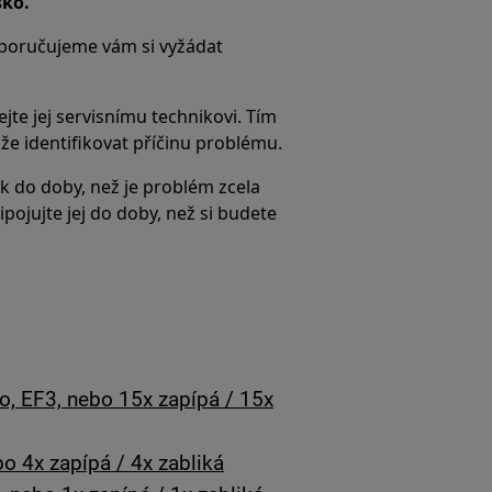
sko.
poručujeme vám si vyžádat
te jej servisnímu technikovi. Tím
že identifikovat příčinu problému.
do doby, než je problém zcela
ojujte jej do doby, než si budete
o, EF3, nebo 15x zapípá / 15x
o 4x zapípá / 4x zabliká