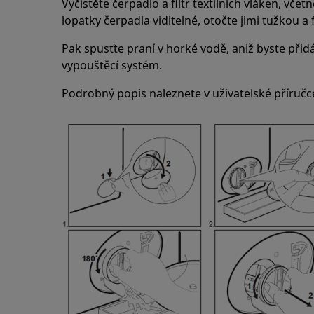
Vyčistěte čerpadlo a filtr textilních vláken, vče
lopatky čerpadla viditelné, otočte jimi tužkou a f
Pak spusťte praní v horké vodě, aniž byste přidá
vypouštěcí systém.
Podrobný popis naleznete v uživatelské příručc