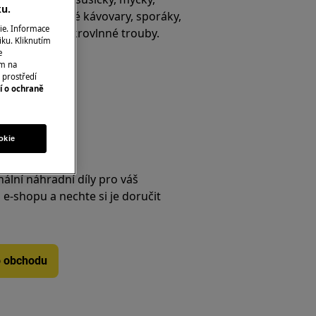
ku.
ničky, vestavné kávovary, sporáky,
ie. Informace
 a vestavné mikrovlnné trouby.
iku. Kliknutím
e
ím na
 prostředí
s
í o ochraně
okie
íslušenství
nální náhradní díly pro váš
e-shopu a nechte si je doručit
o obchodu