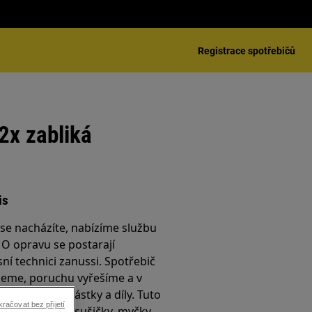
Registrace spotřebičů
2x zabliká
is
é se nacházíte, nabízíme službu
. O opravu se postarají
sní technici zanussi. Spotřebič
jeme, poruchu vyřešíme a v
yměníme součástky a díly. Tuto
račovat bez přijetí
e pro pračky, sušičky, myčky,