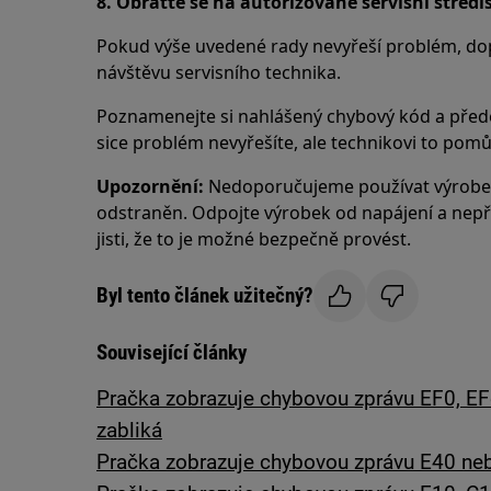
8. Obraťte se na autorizované servisní středi
Pokud výše uvedené rady nevyřeší problém, do
návštěvu servisního technika.
Poznamenejte si nahlášený chybový kód a předej
sice problém nevyřešíte, ale technikovi to pomů
Upozornění:
Nedoporučujeme používat výrobek 
odstraněn. Odpojte výrobek od napájení a nepřip
jisti, že to je možné bezpečně provést.
Byl tento článek užitečný?
Související články
Pračka zobrazuje chybovou zprávu EF0, EF
zabliká
Pračka zobrazuje chybovou zprávu E40 neb