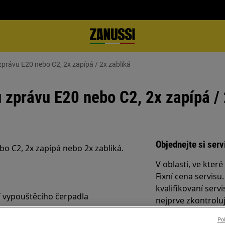
právu E20 nebo C2, 2x zapípá / 2x zabliká
zprávu E20 nebo C2, 2x zapípá / 
Objednejte si serv
o C2, 2x zapípá nebo 2x zabliká.
V oblasti, ve kter
Fixní cena servisu
kvalifikovaní servi
í vypouštěcího čerpadla
nejprve zkontrolu
případě potřeby v
Pok
službu poskytujem