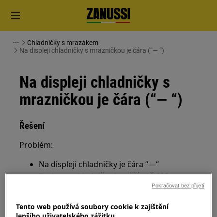
Chladničky s mrazákem
Na displeji chladničky s mrazničkou je čára (“— “)
Na displeji chladničky s
mrazničkou je čára (“— “)
Řešení
Problém:
Na displeji chladničky je čára “—“
Teplota v chladničce je nižší než 0°C
Pokračovat bez přijetí
Platí pro:
Tento web používá soubory cookie k zajištění
Chladnička s mrazničkou
lepšího uživatelského zážitku.