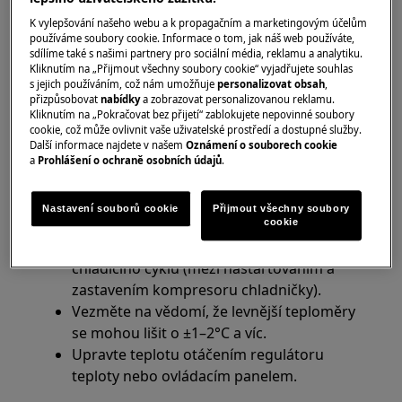
Chladnička
K vylepšování našeho webu a k propagačním a marketingovým účelům
používáme soubory cookie. Informace o tom, jak náš web používáte,
Řešení:
sdílíme také s našimi partnery pro sociální média, reklamu a analytiku.
Kliknutím na „Přijmout všechny soubory cookie“ vyjadřujete souhlas
1. Zkontrolujte, zda spotřebič správně chladí
s jejich používáním, což nám umožňuje
personalizovat obsah
,
přizpůsobovat
nabídky
a zobrazovat personalizovanou reklamu.
Změřte teplotu teploměrem ve sklenici
Kliknutím na „Pokračovat bez přijetí“ zablokujete nepovinné soubory
cookie, což může ovlivnit vaše uživatelské prostředí a dostupné služby.
vody uvnitř chladničky.
Další informace najdete v našem
Oznámení o souborech cookie
Chladnička funguje správně, je-li teplota v
a
Prohlášení o ochraně osobních údajů
.
chladničce v rozmezí +4 to +5°C.
Základní teplota potravin je důležitější, než
Nastavení souborů cookie
Přijmout všechny soubory
teplota vzduchu v chladničce, protože
cookie
teplota vzduchu kolísá v průběhu každého
chladícího cyklu (mezi nastartováním a
zastavením kompresoru chladničky).
Vezměte na vědomí, že levnější teploměry
se mohou lišit o ±1–2°C a víc.
Upravte teplotu otáčením regulátoru
teploty nebo ovládacím panelem.