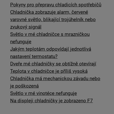
Pokyny pro přepravu chladicích spotřebičů
Chladnička zobrazuje alarm, červené
varovné světlo, blikající trojúhelník nebo
zvukový signál
Světlo v mé chladničce s mrazničkou
nefunguje
Jakým teplotám odpovídají jednotlivá
nastavení termostatu?
Dveře mé chladničky se obtížně otevírají
Teplota v chladničce je příliš vysoká
Chladnička má mechanickou závadu nebo
je poškozená
Světlo v mé vinotéce nefunguje
Na displeji chladničky je zobrazeno F7