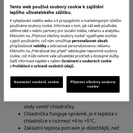
Tento web používá soubory cookie k zajištění
Chladnička
lepšího uživatelského zážitku.
Chladnička s mrazničkou
K vylepšování našeho webu a k propagačním a marketingovým účelům
Řešení:
používáme soubory cookie. Informace o tom, jak náš web používáte,
sdílíme také s našimi partnery pro sociální média, reklamu a analytiku.
Kliknutím na „Přijmout všechny soubory cookie“ vyjadřujete souhlas
1. Zkontrolujte, zda nebyl odpojen přívod
s jejich používáním, což nám umožňuje
personalizovat obsah
,
napájení do výrobku
přizpůsobovat
nabídky
a zobrazovat personalizovanou reklamu.
Kliknutím na „Pokračovat bez přijetí“ zablokujete nepovinné soubory
2. Nenechávejte dveře otevřené na delší dobu
cookie, což může ovlivnit vaše uživatelské prostředí a dostupné služby.
Další informace najdete v našem
Oznámení o souborech cookie
a
Prohlášení o ochraně osobních údajů
.
3. Zkontrolujte, že jsou dvířka trouby plně
zavřená
Nastavení souborů cookie
Přijmout všechny soubory
4. Zkontrolujte, zda spotřebič správně chladí
cookie
Změřte teplotu teploměrem ve sklenici
vody uvnitř chladničky.
Chladnička funguje správně, je-li teplota v
chladničce v rozmezí +4 to +5°C.
Základní teplota potravin je důležitější, než