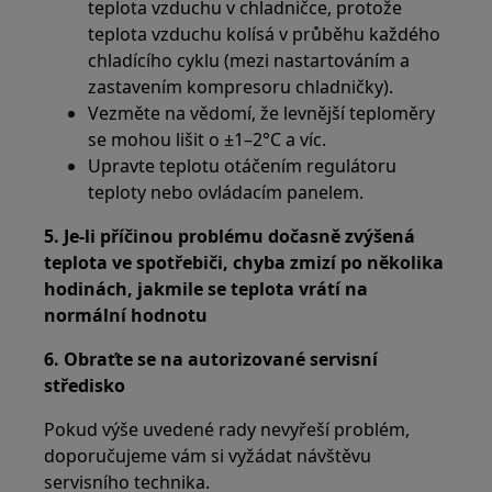
teplota vzduchu v chladničce, protože
teplota vzduchu kolísá v průběhu každého
chladícího cyklu (mezi nastartováním a
zastavením kompresoru chladničky).
Vezměte na vědomí, že levnější teploměry
se mohou lišit o ±1–2°C a víc.
Upravte teplotu otáčením regulátoru
teploty nebo ovládacím panelem.
5. Je-li příčinou problému dočasně zvýšená
teplota ve spotřebiči, chyba zmizí po několika
hodinách, jakmile se teplota vrátí na
normální hodnotu
6. Obraťte se na autorizované servisní
středisko
Pokud výše uvedené rady nevyřeší problém,
doporučujeme vám si vyžádat návštěvu
servisního technika.