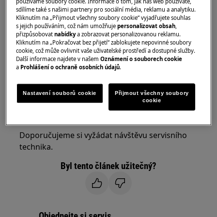
používáme soubory cookie. Informace o tom, jak náš web používáte,
sdílíme také s našimi partnery pro sociální média, reklamu a analytiku.
Chladnička
Kliknutím na „Přijmout všechny soubory cookie“ vyjadřujete souhlas
Chladnička s mrazničkou
s jejich používáním, což nám umožňuje
personalizovat obsah
,
přizpůsobovat
nabídky
a zobrazovat personalizovanou reklamu.
Mraznička
Kliknutím na „Pokračovat bez přijetí“ zablokujete nepovinné soubory
cookie, což může ovlivnit vaše uživatelské prostředí a dostupné služby.
Řešení:
Další informace najdete v našem
Oznámení o souborech cookie
a
Prohlášení o ochraně osobních údajů
.
1. Obraťte se na autorizované servisní
středisko
Nastavení souborů cookie
Přijmout všechny soubory
cookie
Na displeji bliká ""0"" nebo čtvereček, což
indikuje problém s čidlem teploty.
Doporučujeme si vyžádat návštěvu servisního
technika.
Byl tento článek užitečný?
Objednejte si servis