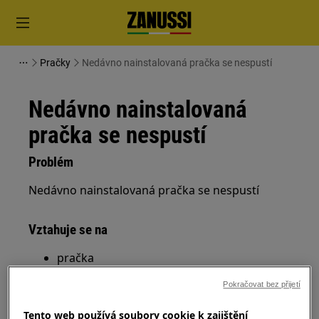
Pračky
Nedávno nainstalovaná pračka se nespustí
Nedávno nainstalovaná
pračka se nespustí
Problém
Nedávno nainstalovaná pračka se nespustí
Vztahuje se na
pračka
Pokračovat bez přijetí
Řešení
Tento web používá soubory cookie k zajištění