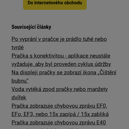
Do internetového obchodu
Související články
Po vyprání v pračce je prádlo tuhé nebo
tvrdé
Pračka s konektivitou - aplikace neustále
vyžaduje, aby byl proveden cyklus údržby
Na displeji pračky se zobrazí ikona „Čištění
bubnu“
Voda vytéká zpod pračky nebo manžety
dvířek
Pračka zobrazuje chybovou zprávu EF0,
EFo, EF3, nebo 15x zapípá / 15x zabliká
Pračka zobrazuje chybovou zprávu E40