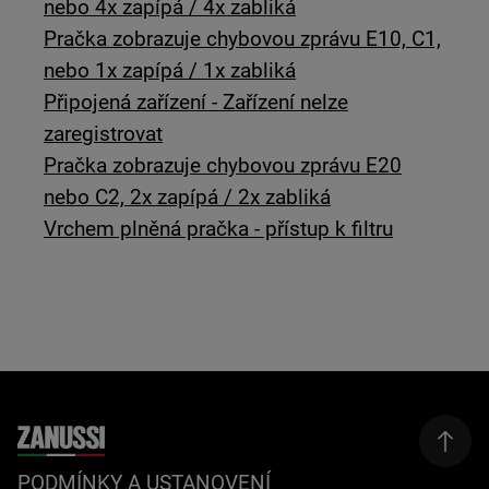
nebo 4x zapípá / 4x zabliká
Pračka zobrazuje chybovou zprávu E10, C1,
nebo 1x zapípá / 1x zabliká
Připojená zařízení - Zařízení nelze
zaregistrovat
Pračka zobrazuje chybovou zprávu E20
nebo C2, 2x zapípá / 2x zabliká
Vrchem plněná pračka - přístup k filtru
PODMÍNKY A USTANOVENÍ