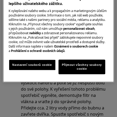
Chlad
lepšího uživatelského zážitku.
K vylepšování našeho webu a k propagačním a marketingovým účelům
Pokud je pračka zcela nová a byla ponechána v
používáme soubory cookie. Informace o tom, jak náš web používáte,
chladných teplotách (v nižších než 10–15 °C),
sdílíme také s našimi partnery pro sociální média, reklamu a analytiku.
může mít potíže s prvním spuštěním. Ponechte
Kliknutím na „Přijmout všechny soubory cookie“ vyjadřujete souhlas
s jejich používáním, což nám umožňuje
personalizovat obsah
,
pračku stát na několik hodin, aby se ohřála, což
přizpůsobovat
nabídky
a zobrazovat personalizovanou reklamu.
by ji mělo umožnit spuštění.
Kliknutím na „Pokračovat bez přijetí“ zablokujete nepovinné soubory
cookie, což může ovlivnit vaše uživatelské prostředí a dostupné služby.
Další informace najdete v našem
Oznámení o souborech cookie
Podtlak
a
Prohlášení o ochraně osobních údajů
.
Pokud je pračka zcela nová a po krátké
době se zastaví, může jít o vakuum nebo
Nastavení souborů cookie
Přijmout všechny soubory
cookie
podtlak ve spotřebiči. Během přepravy,
může např. eko-kulička ve spodní hadici
vyskočit nahoru a poté se již nespustí dolů
do své polohy. K vyřešení tohoto problému
spotřebič vypněte, demontujte filtr na
vlákna a vraťte ji do správné polohy.
Přidejte cca. 2 litry vody přímo do bubnu a
zavřete dvířka. Spusťte spotřebič s novým