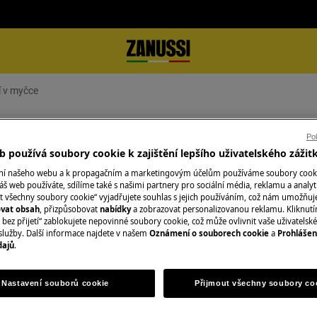
í v myčce
klo po mytí v myčce
Pok
 používá soubory cookie k zajištění lepšího uživatelského zážit
ání našeho webu a k propagačním a marketingovým účelům používáme soubory cook
áš web používáte, sdílíme také s našimi partnery pro sociální média, reklamu a analyt
t všechny soubory cookie“ vyjadřujete souhlas s jejich používáním, což nám umožňuj
Objednejte si serv
ovat obsah
, přizpůsobovat
nabídky
a zobrazovat personalizovanou reklamu. Kliknut
bez přijetí“ zablokujete nepovinné soubory cookie, což může ovlivnit vaše uživatelské
V oblasti, ve kter
služby. Další informace najdete v našem
Oznámení o souborech cookie
a
Prohlášen
dajů
.
Fixní cena servisu
kvalifikovaní servi
nejprve zkontrolu
Nastavení souborů cookie
Přijmout všechny soubory co
případě potřeby v
službu poskytujem