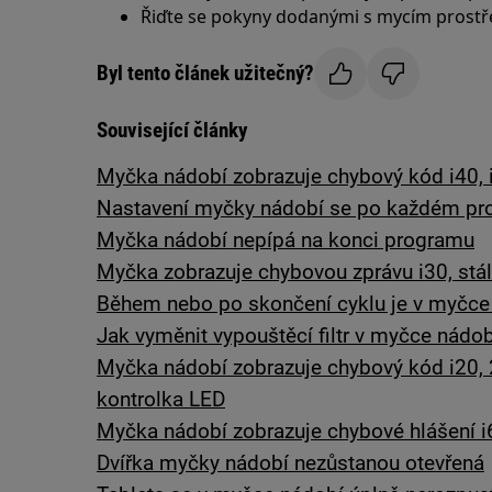
Řiďte se pokyny dodanými s mycím prost
Byl tento článek užitečný?
Související články
Myčka nádobí zobrazuje chybový kód i40, 
Nastavení myčky nádobí se po každém pro
Myčka nádobí nepípá na konci programu
Myčka zobrazuje chybovou zprávu i30, stál
Během nebo po skončení cyklu je v myčce
Jak vyměnit vypouštěcí filtr v myčce nádob
Myčka nádobí zobrazuje chybový kód i20, 
kontrolka LED
Myčka nádobí zobrazuje chybové hlášení i
Dvířka myčky nádobí nezůstanou otevřená