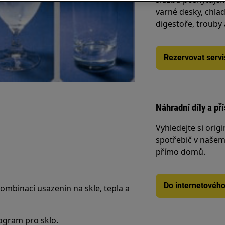
varné desky, chlad
digestoře, trouby
Rezervovat servi
Náhradní díly a př
Vyhledejte si origi
spotřebič v našem 
přímo domů.
Do internetovéh
mbinací usazenin na skle, tepla a
rogram pro sklo.