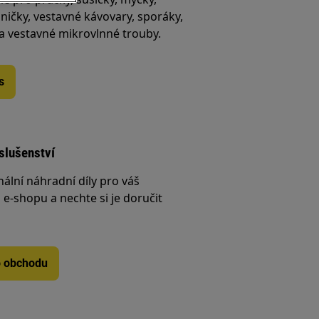
ničky, vestavné kávovary, sporáky,
 a vestavné mikrovlnné trouby.
s
íslušenství
nální náhradní díly pro váš
e-shopu a nechte si je doručit
o obchodu