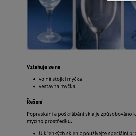
Vztahuje se na
volně stojící myčka
vestavná myčka
Řešení
Popraskání a poškrábání skla je způsobováno ko
mycího prostředku.
U křehkých sklenic používejte speciální p