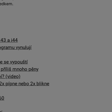
ředkem.
i43 a i44
gramu vynulují
e se vypouští
 příliš mnoho pěny
í? (video)
2x pípne nebo 2x blikne
60