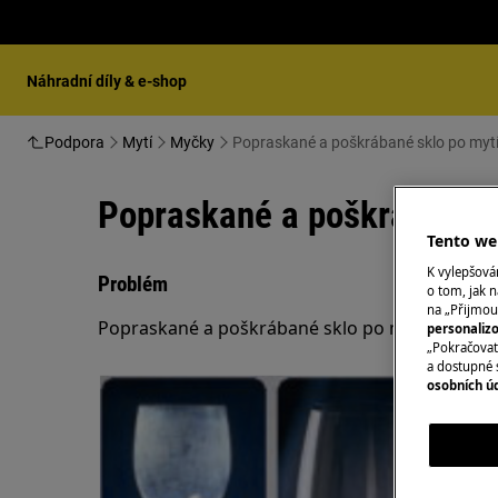
Náhradní díly & e-shop
Podpora
Mytí
Myčky
Popraskané a poškrábané sklo po myt
Popraskané a poškrábané s
Tento web
K vylepšov
Problém
o tom, jak n
na „Přijmou
Popraskané a poškrábané sklo po mytí v myčce
personaliz
„Pokračovat 
a dostupné 
osobních ú