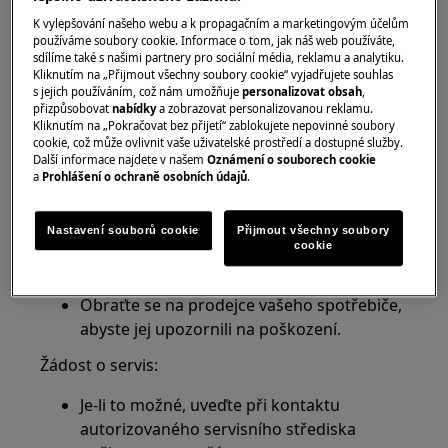
K vylepšování našeho webu a k propagačním a marketingovým účelům
Objevení poškození při rozbalování spotřebiče:
používáme soubory cookie. Informace o tom, jak náš web používáte,
sdílíme také s našimi partnery pro sociální média, reklamu a analytiku.
Nepokoušejte se spotřebič zapojit nebo
Kliknutím na „Přijmout všechny soubory cookie“ vyjadřujete souhlas
používat.
s jejich používáním, což nám umožňuje
personalizovat obsah
,
přizpůsobovat
nabídky
a zobrazovat personalizovanou reklamu.
Kliknutím na „Pokračovat bez přijetí“ zablokujete nepovinné soubory
Obraťte se okamžitě na prodejce vašeho
cookie, což může ovlivnit vaše uživatelské prostředí a dostupné služby.
spotřebiče, abyste jej upozornili, že byl váš
Další informace najdete v našem
Oznámení o souborech cookie
a
Prohlášení o ochraně osobních údajů
.
spotřebič poškozen během dodání.
Telefonní číslo prodejce naleznete na
faktuře nebo dodacím listu.
Nastavení souborů cookie
Přijmout všechny soubory
cookie
Objevení poškození po instalaci / prvním použití:
Obraťte se na prodejce vašeho spotřebiče,
abyste jej upozornili na poškození.
Žádost o servis:
Je-li to možné, uveďte při kontaktu
autorizovaného servisního střediska