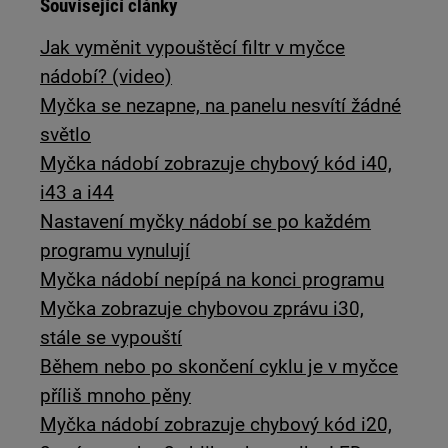
Související články
Jak vyměnit vypouštěcí filtr v myčce
nádobí? (video)
Myčka se nezapne, na panelu nesvítí žádné
světlo
Myčka nádobí zobrazuje chybový kód i40,
i43 a i44
Nastavení myčky nádobí se po každém
programu vynulují
Myčka nádobí nepípá na konci programu
Myčka zobrazuje chybovou zprávu i30,
stále se vypouští
Během nebo po skončení cyklu je v myčce
příliš mnoho pěny
Myčka nádobí zobrazuje chybový kód i20,