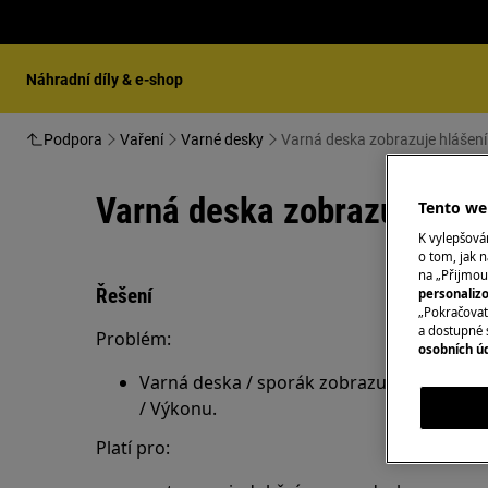
Náhradní díly & e-shop
Podpora
Vaření
Varné desky
Varná deska zobrazuje hlášení
Varná deska zobrazuje hlá
Tento web
K vylepšov
o tom, jak n
na „Přijmou
Řešení
personaliz
„Pokračovat 
a dostupné 
Problém:
osobních ú
Varná deska / sporák zobrazuje hlášení P. 
/ Výkonu.
Platí pro: