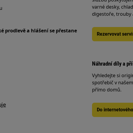
varné desky, chlad
ou
digestoře, trouby
é prodlevě a hlášení se přestane
Rezervovat servi
Náhradní díly a př
Vyhledejte si origi
spotřebič v našem 
přímo domů.
uje
Do internetovéh