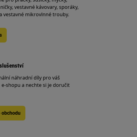
ničky, vestavné kávovary, sporáky,
 a vestavné mikrovlnné trouby.
s
íslušenství
nální náhradní díly pro váš
e-shopu a nechte si je doručit
o obchodu