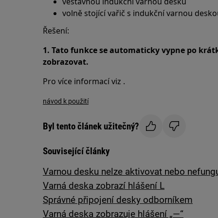
vestavnou indukční varnou desku
volně stojící vařič s indukční varnou desk
Řešení:
1. Tato funkce se automaticky vypne po krátk
zobrazovat.
Pro více informací viz .
návod k použití
Byl tento článek užitečný?
Související články
Varnou desku nelze aktivovat nebo nefung
Varná deska zobrazí hlášení L
Správné připojení desky odborníkem
Varná deska zobrazuje hlášení „—“