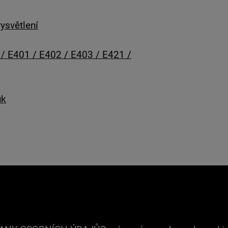
ysvětlení
 / E401 / E402 / E403 / E421 /
uk