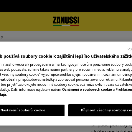
 P
Pok
šení P
 používá soubory cookie k zajištění lepšího uživatelského zážit
ání našeho webu a k propagačním a marketingovým účelům používáme soubory cook
áš web používáte, sdílíme také s našimi partnery pro sociální média, reklamu a analyt
t všechny soubory cookie“ vyjadřujete souhlas s jejich používáním, což nám umožňuj
ovat obsah
, přizpůsobovat
nabídky
a zobrazovat personalizovanou reklamu. Kliknut
Objednejte si serv
bez přijetí“ zablokujete nepovinné soubory cookie, což může ovlivnit vaše uživatelské
služby. Další informace najdete v našem
Oznámení o souborech cookie
a
Prohlášen
dajů
.
V oblasti, ve kter
Naznačuje to aktivaci funce Posílení
Fixní cena servisu
kvalifikovaní servi
Nastavení souborů cookie
Přijmout všechny soubory co
nejprve zkontrolu
případě potřeby v
službu poskytujem