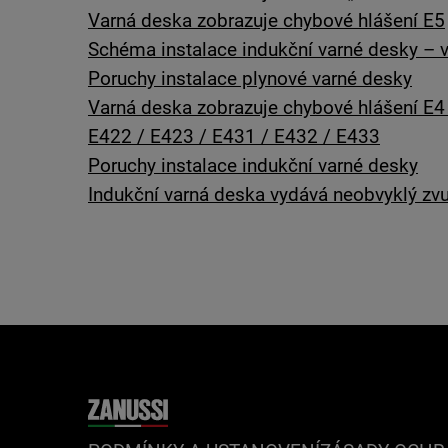
Varná deska zobrazuje chybové hlášení E5
Schéma instalace indukční varné desky – v
Poruchy instalace plynové varné desky
Varná deska zobrazuje chybové hlášení E4
E422 / E423 / E431 / E432 / E433
Poruchy instalace indukční varné desky
Indukční varná deska vydává neobvyklý zv